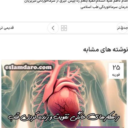
امام کاظم علیه السلام
انفیه
بلغم زدا
پيش گيرى از سرماخوردگی
تبریزیان
درمان سرماخوردگی
طب اسلامی
جدیدتر
قدیمی تر
نوشته های مشابه
25
فوریه