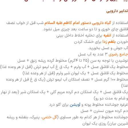
تدابیر دارویی
استفاده از
گیاه دارویی دستور امام كاظم علیه السلام
شب قبل از خواب نصف
قاشق چاى خورى و تا دو ساعت بعد چيزى ميل نشود.
استفاده از
انفیه
برای تخلیه اخلاط داخل بینی
خوردن
بلغم زدا
برای خشک کردن
آب جوش و عسل بخورید.
جامع رضوی
۳ عدد به آب عسل
نوشیدن با توجه به سن (۲۵ تا ۴گرم) مخلوط گرده ریشه زنبق + عسل
مخلوط یک قاشق عسل + آب ولرم + یک ق غ آب لیمو ترش (قبل از هر وعده غذا)
مخلوط یک قاشق عسل + یک لیوان شیر ولرم (قبل از هر وعده غذا)
مخلوط ۱۰۰ گرم عسل + نصف استکان آب لیمو ترش (یک ق غ قبل از هر وعده
غذا)
یک قاشق عسل + یک استکان دم کرده مریم گلی + یک استکان شیر (بعد از نهار
و شام به مدت دو رو)
غرغره جوشانده مخلوط پونه و
آویشن
برای گلو درد
دم کرده میون نسترن + عسل
جوشانده مخلوط از هر کدام به طور مساوی (
گل ختمی
، پنیرک، بنفشه و ریشه
شیرین بیان) روزی یک لیوان