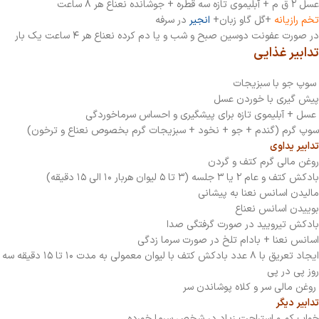
عسل ۲ ق م + آبلیموی تازه سه قطره + جوشانده نعناع هر ۸ ساعت
تخم رازیانه
+گل گاو زبان+
انجیر
در سرفه
در صورت عفونت دوسین صبح و شب و یا دم کرده نعناع هر ۴ ساعت یک بار
تدابیر غذایی
سوپ جو با سبزیجات
پیش گیری با خوردن عسل
عسل + آبلیموی تازه برای پیشگیری و احساس سرماخوردگی
سوپ گرم (گندم + جو + نخود + سبزیجات گرم بخصوص نعناع و ترخون)
تدابیر یداوی
روغن مالی گرم کتف و گردن
بادکش کتف و عام ۲ یا ۳ جلسه (۳ تا ۵ لیوان هربار ۱۰ الی ۱۵ دقیقه)
مالیدن اسانس نعنا به پیشانی
بوییدن اسانس نعناع
بادکش تیرویید در صورت گرفتگی صدا
اسانس نعنا + بادام تلخ در صورت سرما زدگی
ایجاد تعریق با ۸ عدد بادکش کتف با لیوان معمولی به مدت ۱۰ تا ۱۵ دقیقه سه
روز پی در پی
روغن مالی سر و کلاه پوشاندن سر
تدابیر دیگر
خواب کم و استراحت زیاد در شخص سرما خورده