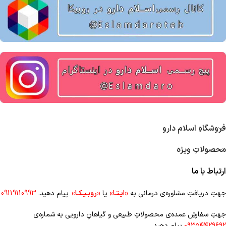
فروشگاهِ اسلام دارو
محصولاتِ ویژه
ارتباط با ما
جهتِ دریافتِ مشاوره‌ی درمانی به
«ایـتـا»
یا
«روبـیـکـا»
پیام دهید.
09119110993
جهتِ سفارشِ عمده‌‌ی محصولاتِ طبیعی و گیاهانِ دارویی به شماره‌ی
۰۹۳۵۴۴۲۹۶۹۲
پیام دهید.