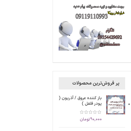
پر فروش‌ترین محصولات
باز کننده عروق / آذریون (
پودر فلفل )
90,000
تومان