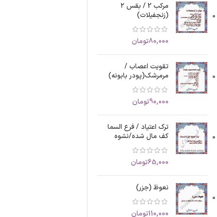
مرکب 2 / بقس ۲
(زنجفیلات)
80,000
تومان
تقویت اعصاب /
مرمرشک(پودر بابونه)
90,000
تومان
ترک اعتیاد / فرع السما
کف مال شده/نشوه
65,000
تومان
نعوظ (جزر)
110,000
تومان