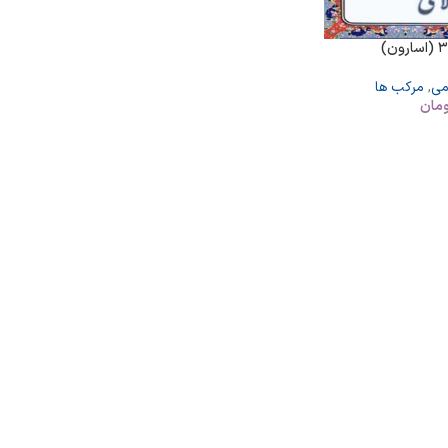
می
,
مرکب ها
مان