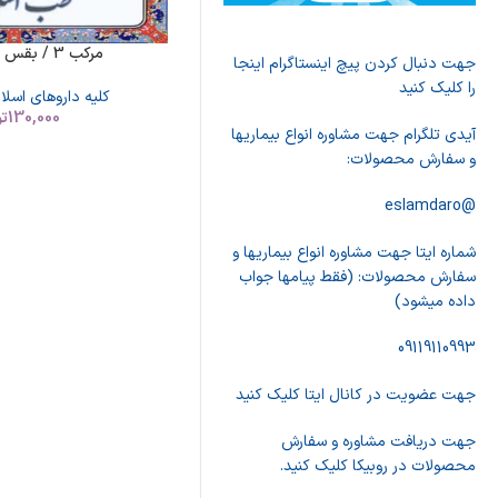
مرکب 3 / بقس ۳ (اسارون)
جهت دنبال کردن پیچ اینستاگرام اینجا
را کلیک کنید
کلیه داروهای اسلا
130,000
تو
آیدی تلگرام جهت مشاوره انواع بیماریها
و سفارش محصولات:
@eslamdaro
شماره ایتا جهت مشاوره انواع بیماریها و
سفارش محصولات: (فقط پیامها جواب
داده میشود)
09119110993
جهت عضویت در کانال ایتا کلیک کنید
جهت دریافت مشاوره و سفارش
محصولات در روبیکا کلیک کنید.