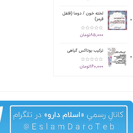
لخته خون / دوما (فلفل
قرمز)
85,000
تومان
ترکیب بوتاکس گیاهی
160,000
تومان