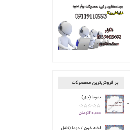
پر فروش‌ترین محصولات
نعوظ (جزر)
110,000
تومان
لخته خون / دوما (فلفل