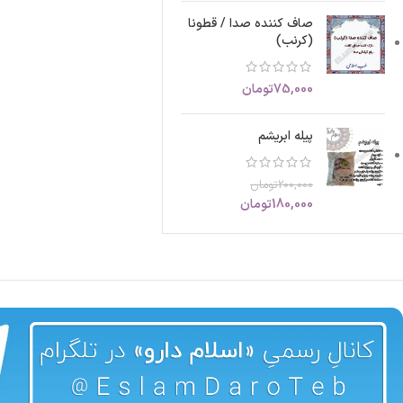
صاف کننده صدا / قطونا
(کرنب)
75,000
تومان
پیله ابریشم
200,000
تومان
180,000
تومان