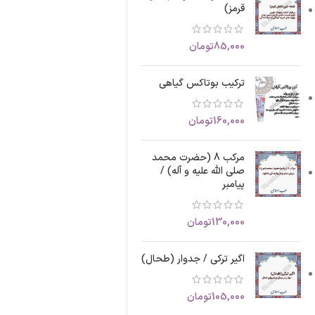
قرمز)
85,000
تومان
ترکیب بوتاکس گیاهی
160,000
تومان
مرکب 8 (حضرت محمد
صلی الله علیه و آله) /
پیامبر
130,000
تومان
اگیر ترکی / جدوار (طحال)
105,000
تومان