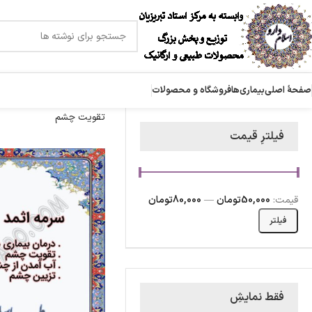
صفحۀ اصلی
بیماری‌ها
فروشگاه و محصولات
تقویت چشم
فیلترِ قیمت
قیمت:
50,000تومان
—
80,000تومان
فیلتر
فقط نمایشِ