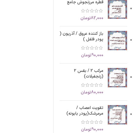
قطره مرزنجوش جامع
82,000
تومان
باز کننده عروق / آذریون (
پودر فلفل )
90,000
تومان
مرکب 2 / بقس ۲
(زنجفیلات)
80,000
تومان
تقویت اعصاب /
مرمرشک(پودر بابونه)
90,000
تومان