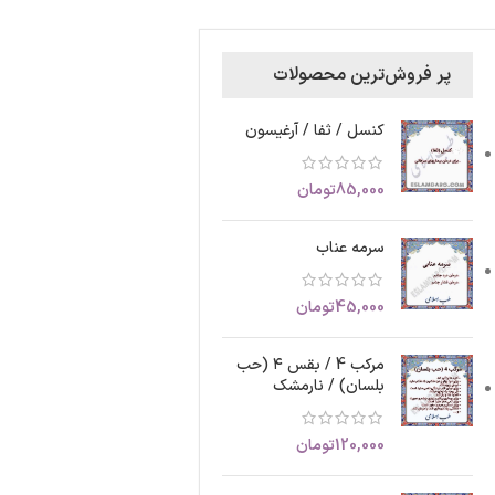
پر فروش‌ترین محصولات
کنسل / ثفا / آرغیسون
85,000
تومان
سرمه عناب
45,000
تومان
مرکب 4 / بقس ۴ (حب
بلسان) / نارمشک
120,000
تومان