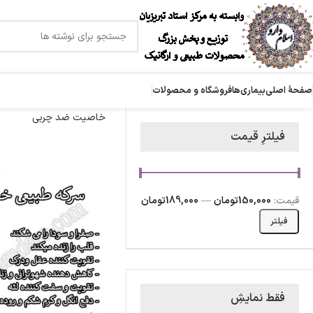
صفحۀ اصلی
بیماری‌ها
فروشگاه و محصولات
خاصیت ضد چربی
فیلترِ قیمت
قیمت:
150,000تومان
—
189,000تومان
فیلتر
فقط نمایشِ