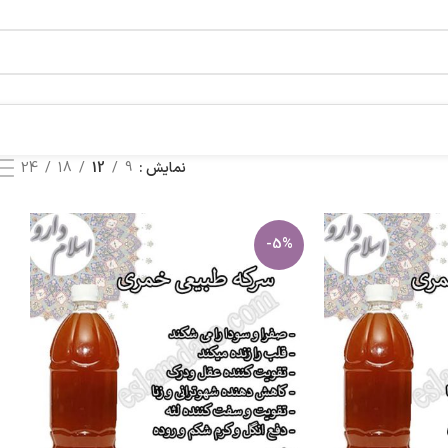
نمایش
9
12
18
24
-5%