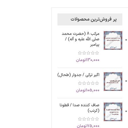
پر فروش‌ترین محصولات
مرکب 8 (حضرت محمد
صلی الله علیه و آله) /
پیامبر
130,000
تومان
اگیر ترکی / جدوار (طحال)
105,000
تومان
صاف کننده صدا / قطونا
(کرنب)
75,000
تومان