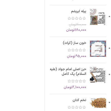
پیله ابریشم
200,000
تومان
180,000
تومان
خون ساز (کراث)
95,000
تومان
حرز اصلی امام جواد (علیه
السلام) پک کامل
2,100,000
تومان
تخم کتان