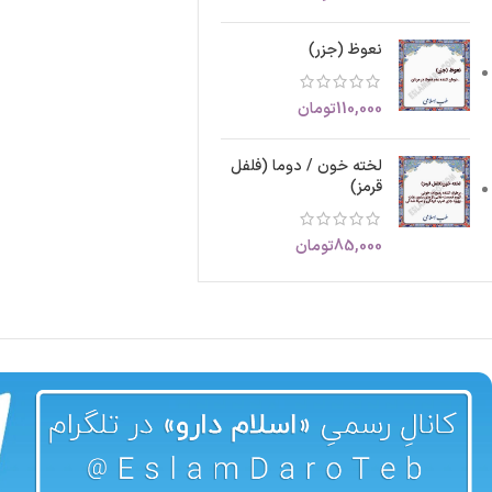
نعوظ (جزر)
110,000
تومان
لخته خون / دوما (فلفل
قرمز)
85,000
تومان