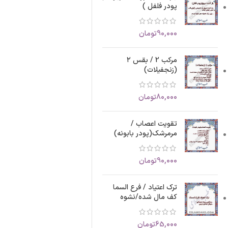
پودر فلفل )
90,000
تومان
مرکب 2 / بقس ۲
(زنجفیلات)
80,000
تومان
تقویت اعصاب /
مرمرشک(پودر بابونه)
90,000
تومان
ترک اعتیاد / فرع السما
کف مال شده/نشوه
65,000
تومان