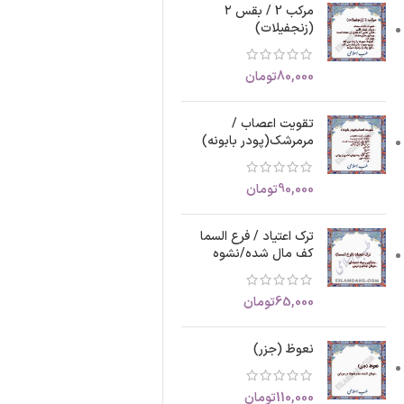
مرکب 2 / بقس ۲
(زنجفیلات)
80,000
تومان
تقویت اعصاب /
مرمرشک(پودر بابونه)
90,000
تومان
ترک اعتیاد / فرع السما
کف مال شده/نشوه
65,000
تومان
نعوظ (جزر)
110,000
تومان