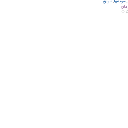
,
سویقها
,
سویق
مان