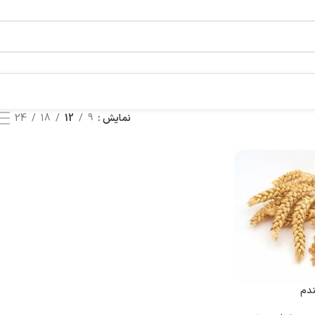
نمایش
9
12
18
24
دم