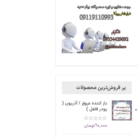
پر فروش‌ترین محصولات
باز کننده عروق / آذریون (
پودر فلفل )
90,000
تومان