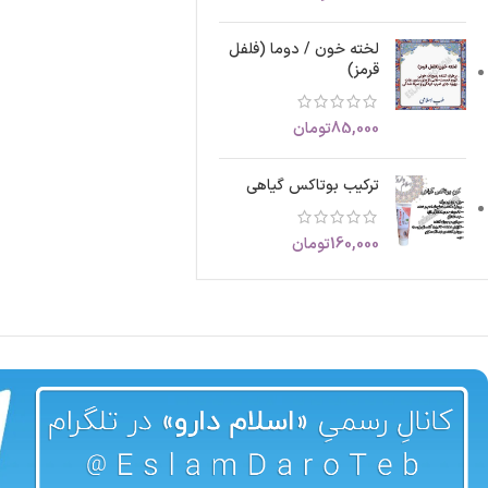
لخته خون / دوما (فلفل
قرمز)
85,000
تومان
ترکیب بوتاکس گیاهی
160,000
تومان