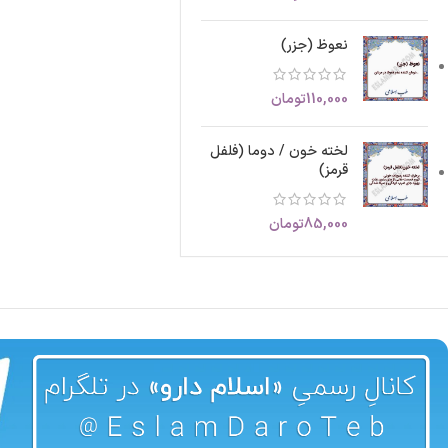
نعوظ (جزر)
110,000
تومان
لخته خون / دوما (فلفل
قرمز)
85,000
تومان