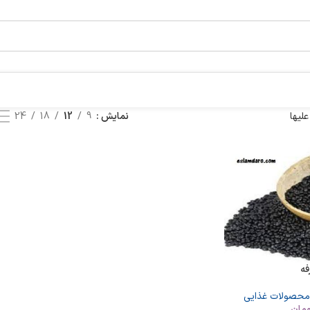
لیها
نمایش
9
12
18
24
فه
محصولات غذایی
مان