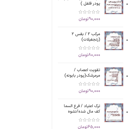
پودر فلفل )
90,000
تومان
مرکب 2 / بقس ۲
(زنجفیلات)
80,000
تومان
تقویت اعصاب /
مرمرشک(پودر بابونه)
90,000
تومان
ترک اعتیاد / فرع السما
کف مال شده/نشوه
65,000
تومان