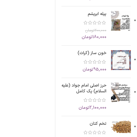
پیله ابریشم
200,000
تومان
180,000
تومان
خون ساز (کراث)
95,000
تومان
حرز اصلی امام جواد (علیه
السلام) پک کامل
2,100,000
تومان
تخم کتان