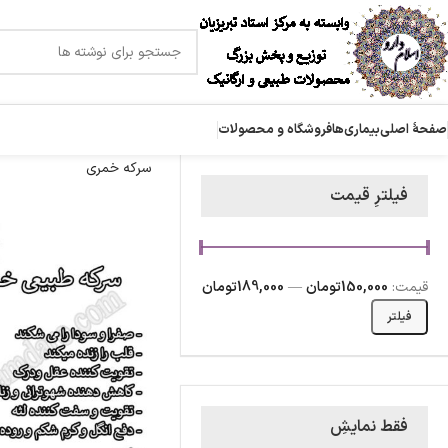
صفحۀ اصلی
بیماری‌ها
فروشگاه و محصولات
سرکه خمری
فیلترِ قیمت
قیمت:
150,000تومان
—
189,000تومان
فیلتر
فقط نمایشِ