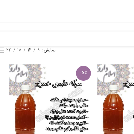
نمایش
9
12
18
24
-5%