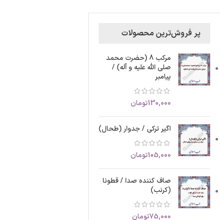
پر فروش‌ترین محصولات
مرکب 8 (حضرت محمد
صلی الله علیه و آله) /
پیامبر
130,000
تومان
اگیر ترکی / جدوار (طحال)
105,000
تومان
صاف کننده صدا / قطونا
(کرنب)
75,000
تومان