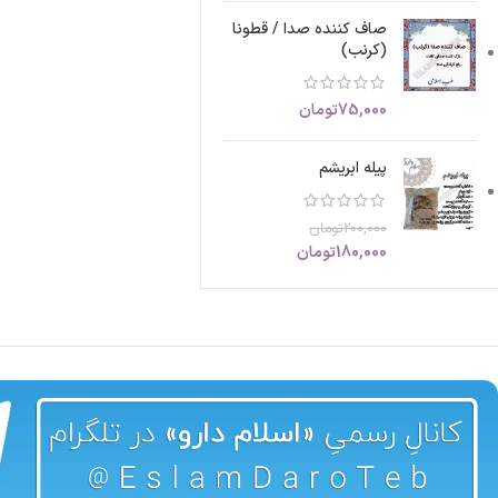
صاف کننده صدا / قطونا
(کرنب)
75,000
تومان
پیله ابریشم
200,000
تومان
180,000
تومان