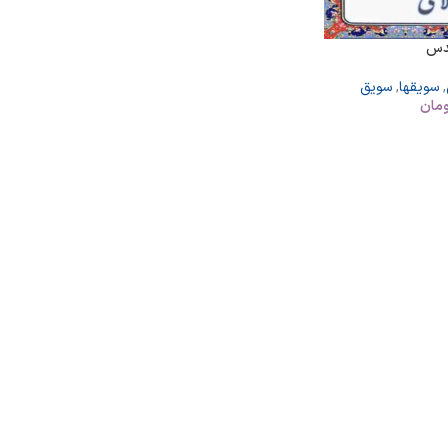
دس
,
سویقها
,
سویق
مان