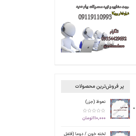
پر فروش‌ترین محصولات
نعوظ (جزر)
110,000
تومان
لخته خون / دوما (فلفل