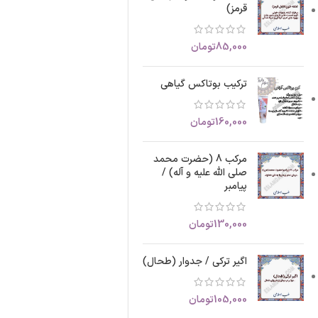
قرمز)
85,000
تومان
ترکیب بوتاکس گیاهی
160,000
تومان
مرکب 8 (حضرت محمد
صلی الله علیه و آله) /
پیامبر
130,000
تومان
اگیر ترکی / جدوار (طحال)
105,000
تومان