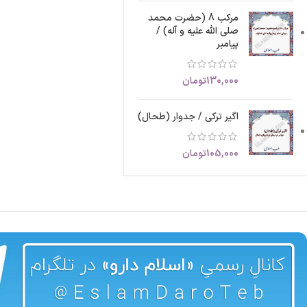
مرکب 8 (حضرت محمد
صلی الله علیه و آله) /
پیامبر
130,000
تومان
اگیر ترکی / جدوار (طحال)
105,000
تومان