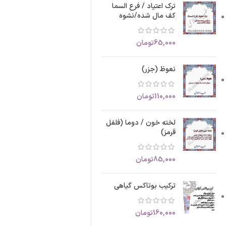
ترک اعتیاد / فرع السما
کف مال شده/نشوه
65,000
تومان
نعوظ (جزر)
110,000
تومان
لخته خون / دوما (فلفل
قرمز)
85,000
تومان
ترکیب بوتاکس گیاهی
160,000
تومان