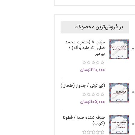
پر فروش‌ترین محصولات
مرکب 8 (حضرت محمد
صلی الله علیه و آله) /
پیامبر
130,000
تومان
اگیر ترکی / جدوار (طحال)
105,000
تومان
صاف کننده صدا / قطونا
(کرنب)