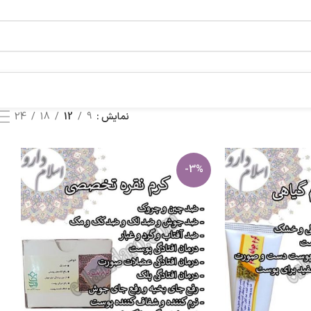
نمایش
9
12
18
24
-3%