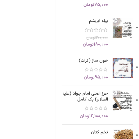
75,000
تومان
پیله ابریشم
200,000
تومان
180,000
تومان
خون ساز (کراث)
95,000
تومان
حرز اصلی امام جواد (علیه
السلام) پک کامل
2,100,000
تومان
تخم کتان