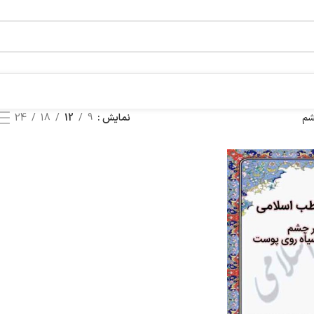
شم
نمایش
9
12
18
24