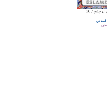
زیر چشم / بکتر
 اسلامی
مان