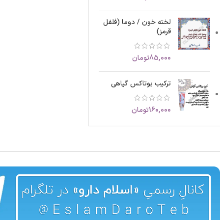
لخته خون / دوما (فلفل
قرمز)
85,000
تومان
ترکیب بوتاکس گیاهی
160,000
تومان