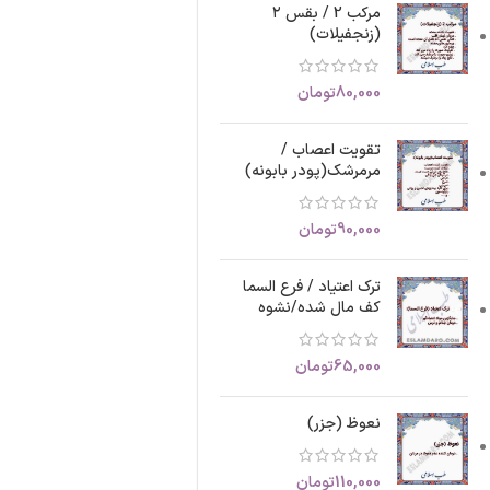
مرکب 2 / بقس ۲
(زنجفیلات)
80,000
تومان
تقویت اعصاب /
مرمرشک(پودر بابونه)
90,000
تومان
ترک اعتیاد / فرع السما
کف مال شده/نشوه
65,000
تومان
نعوظ (جزر)
110,000
تومان