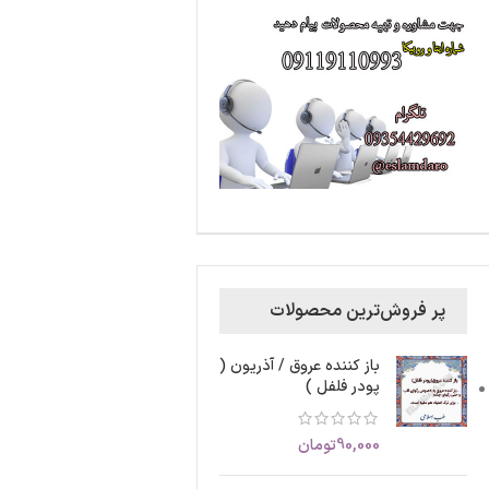
پر فروش‌ترین محصولات
باز کننده عروق / آذریون (
پودر فلفل )
90,000
تومان