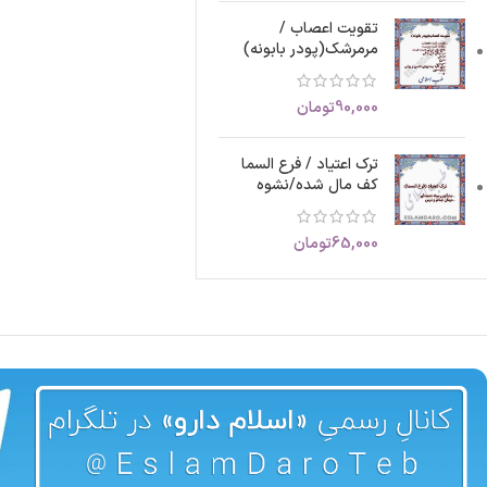
تقویت اعصاب /
مرمرشک(پودر بابونه)
90,000
تومان
ترک اعتیاد / فرع السما
کف مال شده/نشوه
65,000
تومان