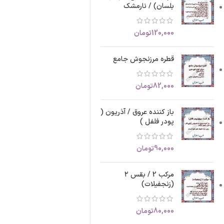
بلسان) / نارمشک
120,000
تومان
قطره مرزنجوش جامع
82,000
تومان
باز کننده عروق / آذریون (
پودر فلفل )
90,000
تومان
مرکب 2 / بقس ۲
(زنجفیلات)
80,000
تومان