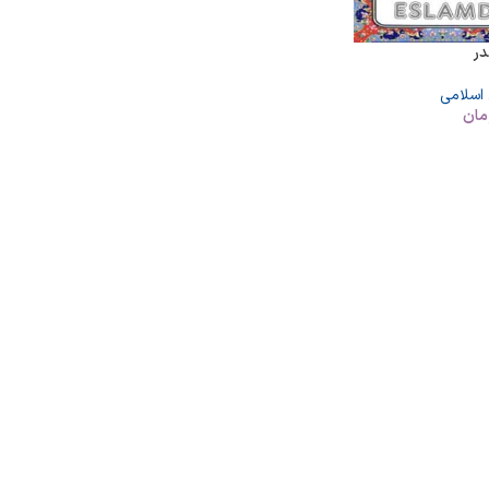
در
 اسلامی
مان