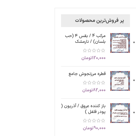
پر فروش‌ترین محصولات
مرکب 4 / بقس ۴ (حب
بلسان) / نارمشک
120,000
تومان
قطره مرزنجوش جامع
82,000
تومان
باز کننده عروق / آذریون (
پودر فلفل )
90,000
تومان