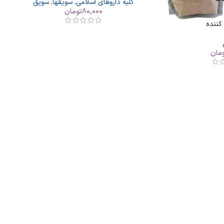
کلیه داروهای اسلامی
,
سویقها
,
سویق
80,000
تومان
کننده
مان