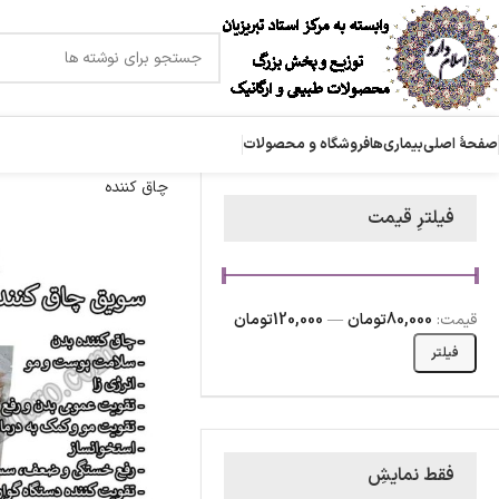
صفحۀ اصلی
بیماری‌ها
فروشگاه و محصولات
چاق کننده
فیلترِ قیمت
قیمت:
80,000تومان
—
120,000تومان
فیلتر
فقط نمایشِ