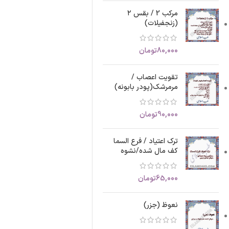
مرکب 2 / بقس ۲
(زنجفیلات)
80,000
تومان
تقویت اعصاب /
مرمرشک(پودر بابونه)
90,000
تومان
ترک اعتیاد / فرع السما
کف مال شده/نشوه
65,000
تومان
نعوظ (جزر)