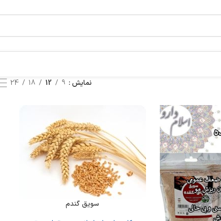
نمایش
9
12
18
24
سویق گندم