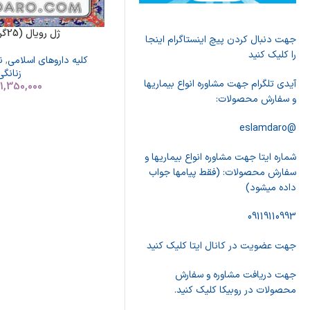
ژل رویال (25گرم) و عسل
جهت دنبال کردن پیچ اینستاگرام اینجا
را کلیک کنید
کلیه داروهای اسلامی
,
ن
زنانگی
آیدی تلگرام جهت مشاوره انواع بیماریها
1,350,000
ت
و سفارش محصولات:
@eslamdaro
شماره ایتا جهت مشاوره انواع بیماریها و
سفارش محصولات: (فقط پیامها جواب
داده میشود)
09119110993
جهت عضویت در کانال ایتا کلیک کنید
جهت دریافت مشاوره و سفارش
محصولات در روبیکا کلیک کنید.