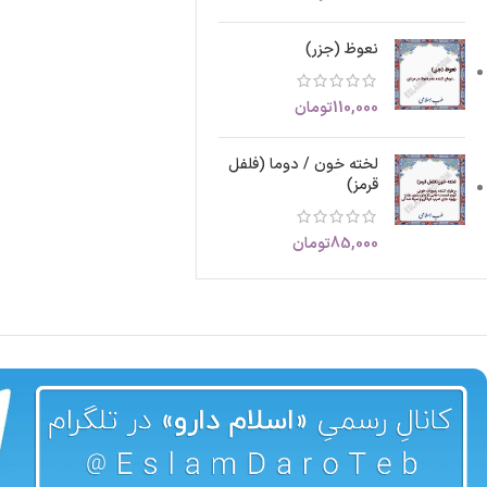
نعوظ (جزر)
110,000
تومان
لخته خون / دوما (فلفل
قرمز)
85,000
تومان