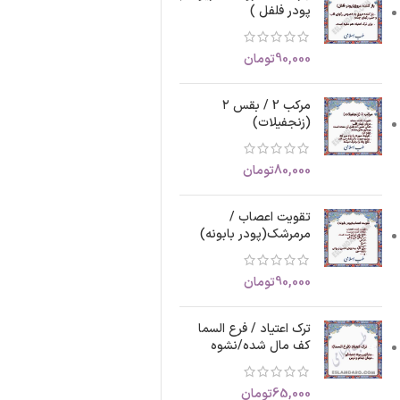
پودر فلفل )
90,000
تومان
مرکب 2 / بقس ۲
(زنجفیلات)
80,000
تومان
تقویت اعصاب /
مرمرشک(پودر بابونه)
90,000
تومان
ترک اعتیاد / فرع السما
کف مال شده/نشوه
65,000
تومان