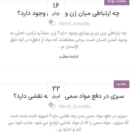
مقالات کوتاه
16
چه ارتباطی میان ژن و بیماری وجود دارد؟
ژوئن
0
Wendi_kowalski
چه ارتباطی بین ژن و بیماری وجود دارد؟ ژن، منشأ و ترکیب اصلی به
وجود آمدن انسان است. برخی معتقدند که مراد از «علق» در آیه خلق
الإنسان م...
ادامه مطلب
تغذیه
22
سبزی در دفع مواد سمی بدن چه نقشی دارد؟
آوریل
0
Wendi_kowalski
سبزی در دفع مواد سمی بدن چه نقشی دارد؟ امروزه ثابت شده است
که سبزی ، مواد سمی را که از مواد غذایی ترشح می شود جذب خود می
کند و اجازه ن...