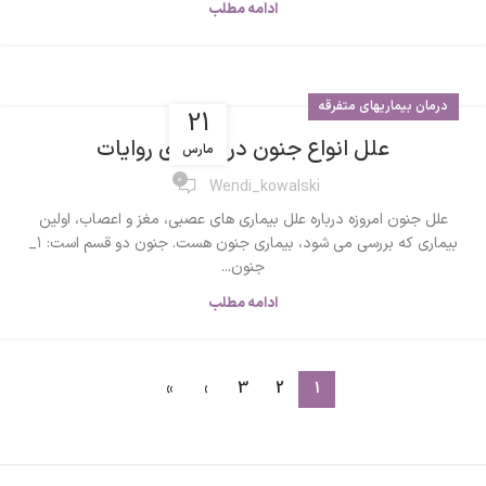
ادامه مطلب
درمان بیماریهای متفرقه
21
علل انواع جنون در آیینه ی روایات
مارس
0
Wendi_kowalski
علل جنون امروزه درباره علل بیماری های عصبی، مغز و اعصاب، اولین
بیماری که بررسی می شود، بیماری جنون هست. جنون دو قسم است: ۱_
جنون...
ادامه مطلب
»
›
3
2
1