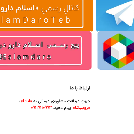
ارتباط با ما
جهتِ دریافتِ مشاوره‌ی درمانی به
«ایـتـا»
یا
«روبـیـکـا»
پیام دهید.
09119110993
جهتِ سفارشِ عمده‌‌ی محصولاتِ طبیعی و
گیاهانِ دارویی به شماره‌ی
۰۹۳۵۴۴۲۹۶۹۲
پیام
دهید.