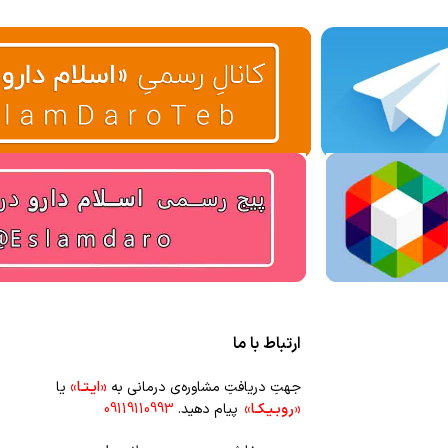
ارتباط با ما
جهتِ دریافتِ مشاوره‌ی درمانی به
«ایـتـا»
یا
«روبـیـکـا»
پیام دهید.
09119110993