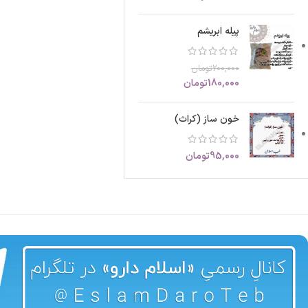
پیله ابریشم
200,000
تومان
180,000
تومان
خون ساز (کراث)
95,000
تومان