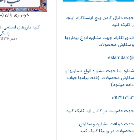
خونریزی زنان (س
جهت دنبال کردن پیچ اینستاگرام اینجا
را کلیک کنید
کلیه داروهای اسلامی
,
ن
زنانگی
آیدی تلگرام جهت مشاوره انواع بیماریها
135,000
ت
و سفارش محصولات:
@eslamdaro
شماره ایتا جهت مشاوره انواع بیماریها و
سفارش محصولات: (فقط پیامها جواب
داده میشود)
09119110993
جهت عضویت در کانال ایتا کلیک کنید
جهت دریافت مشاوره و سفارش
محصولات در روبیکا کلیک کنید.