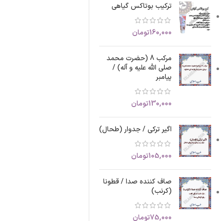
ترکیب بوتاکس گیاهی
160,000
تومان
مرکب 8 (حضرت محمد
صلی الله علیه و آله) /
پیامبر
130,000
تومان
اگیر ترکی / جدوار (طحال)
105,000
تومان
صاف کننده صدا / قطونا
(کرنب)
75,000
تومان