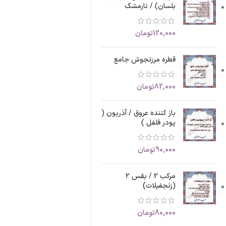
بلسان) / نارمشک
120,000
تومان
قطره مرزنجوش جامع
82,000
تومان
باز کننده عروق / آذریون (
پودر فلفل )
90,000
تومان
مرکب 2 / بقس ۲
(زنجفیلات)
80,000
تومان