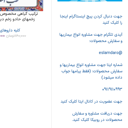
ترکیب گیاهی مخصوص ز
جهت دنبال کردن پیچ اینستاگرام اینجا
زخمهای حادو زخم دی
را کلیک کنید
کلیه داروهای
آیدی تلگرام جهت مشاوره انواع بیماریها
000
160,000
تومان
و سفارش محصولات:
@eslamdaro
شماره ایتا جهت مشاوره انواع بیماریها و
سفارش محصولات: (فقط پیامها جواب
داده میشود)
09119110993
جهت عضویت در کانال ایتا کلیک کنید
جهت دریافت مشاوره و سفارش
محصولات در روبیکا کلیک کنید.