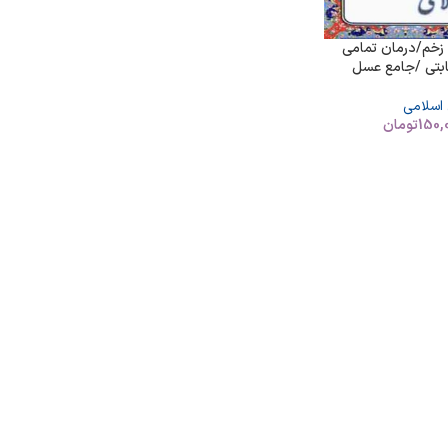
خم/درمان تمامی
ابتی /جامع عسل
 اسلامی
150,
تومان