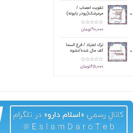
تقویت اعصاب /
مرمرشک(پودر بابونه)
90,000
تومان
ترک اعتیاد / فرع السما
کف مال شده/نشوه
65,000
تومان