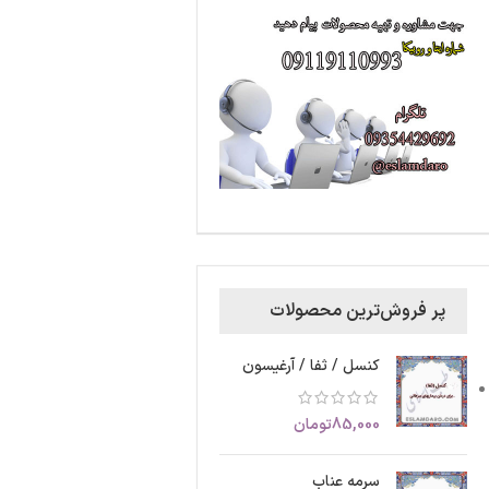
پر فروش‌ترین محصولات
کنسل / ثفا / آرغیسون
85,000
تومان
سرمه عناب