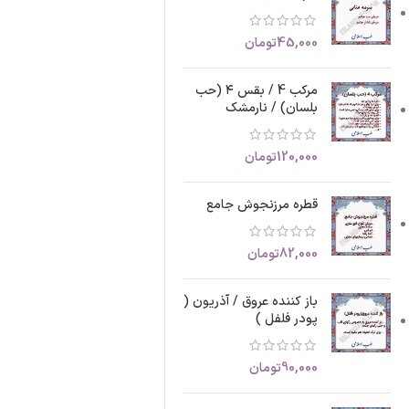
45,000
تومان
مرکب 4 / بقس ۴ (حب
بلسان) / نارمشک
120,000
تومان
قطره مرزنجوش جامع
82,000
تومان
باز کننده عروق / آذریون (
پودر فلفل )
90,000
تومان