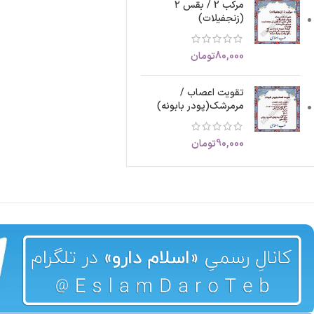
مرکب 2 / بقس ۲
(زنجفیلات)
80,000
تومان
تقویت اعصاب /
مرمرشک(پودر بابونه)
90,000
تومان