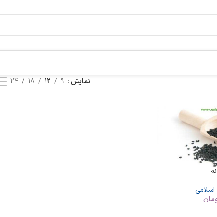
نمایش
9
12
18
24
ه
 اسلامی
ومان