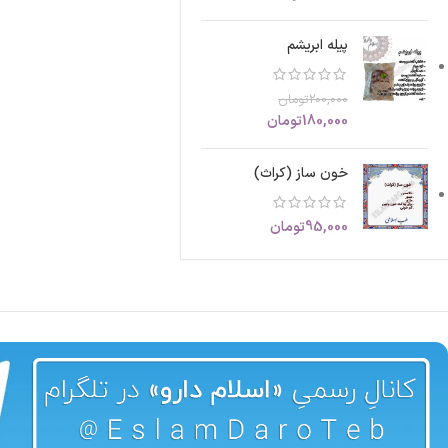
پیله ابریشم
200,000
تومان
180,000
تومان
خون ساز (کراث)
95,000
تومان