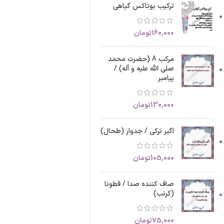
ترکیب بوتاکس گیاهی
160,000
تومان
مرکب 8 (حضرت محمد
صلی الله علیه و آله) /
پیامبر
130,000
تومان
اگیر ترکی / جدوار (طحال)
105,000
تومان
صاف کننده صدا / قطونا
(کرنب)
75,000
تومان