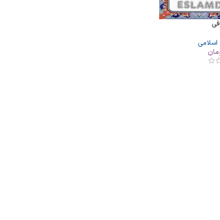
فی
 اسلامی
مان