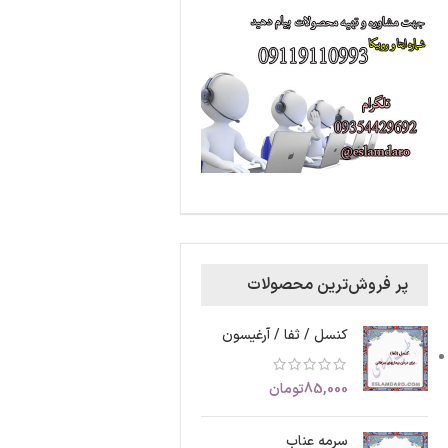
پر فروش‌ترین محصولات
کنسل / ثفا / آرغیسون
85,000
تومان
سرمه عناب