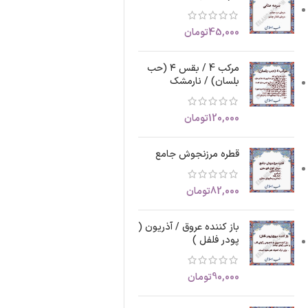
45,000
تومان
مرکب 4 / بقس ۴ (حب
بلسان) / نارمشک
120,000
تومان
قطره مرزنجوش جامع
82,000
تومان
باز کننده عروق / آذریون (
پودر فلفل )
90,000
تومان