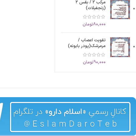
مرکب 2 / بقس ۲
(زنجفیلات)
80,000
تومان
تقویت اعصاب /
مرمرشک(پودر بابونه)
90,000
تومان