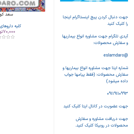
سعد کو
جهت دنبال کردن پیچ اینستاگرام اینجا
را کلیک کنید
کلیه داروهای
70,000
تو
آیدی تلگرام جهت مشاوره انواع بیماریها
و سفارش محصولات:
@eslamdaro
شماره ایتا جهت مشاوره انواع بیماریها و
سفارش محصولات: (فقط پیامها جواب
داده میشود)
09119110993
جهت عضویت در کانال ایتا کلیک کنید
جهت دریافت مشاوره و سفارش
محصولات در روبیکا کلیک کنید.