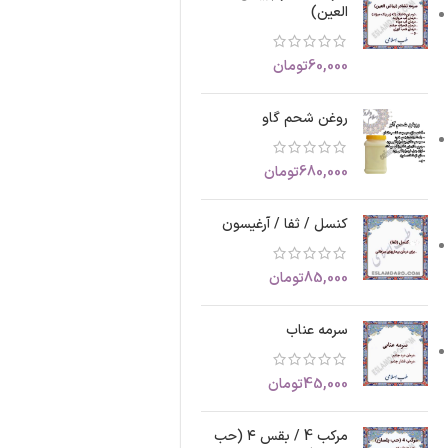
العین)
60,000
تومان
روغن شحم گاو
680,000
تومان
کنسل / ثفا / آرغیسون
85,000
تومان
سرمه عناب
45,000
تومان
مرکب 4 / بقس ۴ (حب