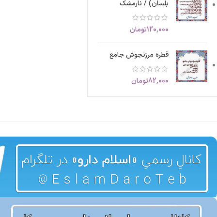
بلسان) / نارمشک
120,000
تومان
قطره مرزنجوش جامع
82,000
تومان