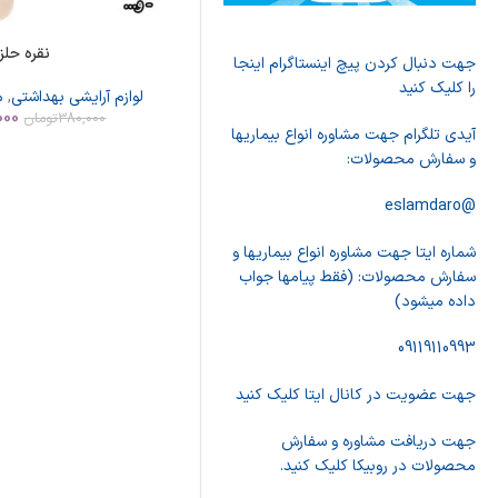
نقره حلز
جهت دنبال کردن پیچ اینستاگرام اینجا
را کلیک کنید
لوازم آرایشی بهداشتی
,
م
000
380,000
تومان
آیدی تلگرام جهت مشاوره انواع بیماریها
و سفارش محصولات:
@eslamdaro
شماره ایتا جهت مشاوره انواع بیماریها و
سفارش محصولات: (فقط پیامها جواب
داده میشود)
09119110993
جهت عضویت در کانال ایتا کلیک کنید
جهت دریافت مشاوره و سفارش
محصولات در روبیکا کلیک کنید.