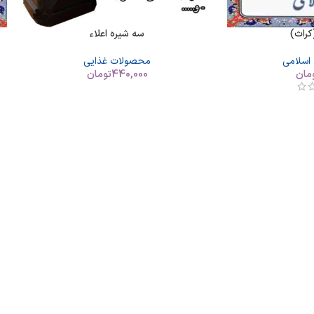
راث)
سه شیره اعلاء
 اسلامی
محصولات غذایی
مان
440,000
تومان