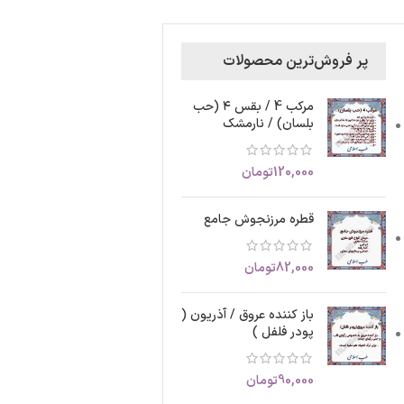
پر فروش‌ترین محصولات
مرکب 4 / بقس ۴ (حب
بلسان) / نارمشک
120,000
تومان
قطره مرزنجوش جامع
82,000
تومان
باز کننده عروق / آذریون (
پودر فلفل )
90,000
تومان