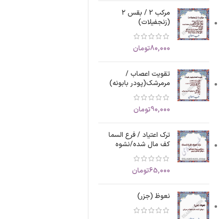
مرکب 2 / بقس ۲
(زنجفیلات)
80,000
تومان
تقویت اعصاب /
مرمرشک(پودر بابونه)
90,000
تومان
ترک اعتیاد / فرع السما
کف مال شده/نشوه
65,000
تومان
نعوظ (جزر)