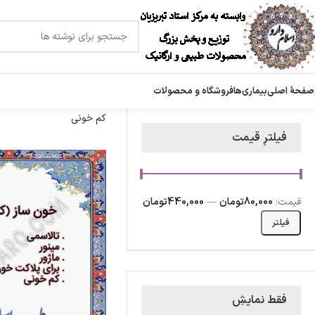
صفحۀ اصلی
بیماری‌ها
فروشگاه و محصولات
کم خونی
فیلترِ قیمت
قیمت:
80,000تومان
—
440,000تومان
فیلتر
فقط نمایشِ