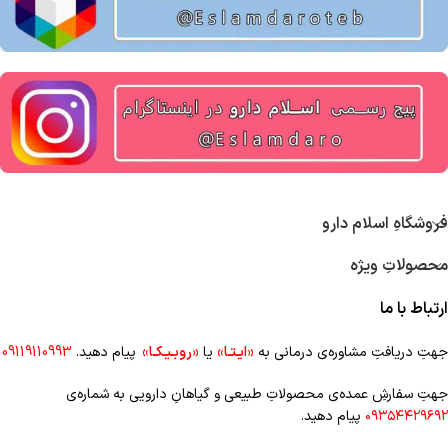
فروشگاهِ اسلام دارو
محصولاتِ ویژه
ارتباط با ما
جهتِ دریافتِ مشاوره‌ی درمانی به
«ایـتـا»
یا
«روبـیـکـا»
پیام دهید.
09119110993
جهتِ سفارشِ عمده‌‌ی محصولاتِ طبیعی و گیاهانِ دارویی به شماره‌ی
۰۹۳۵۴۴۲۹۶۹۲
پیام دهید.