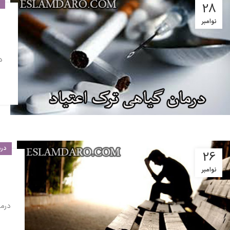
د
28
نوامبر
درم
26
نوامبر
درما