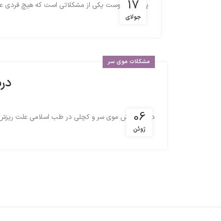
17
پژمردگی پوست یکی از مشکلاتی است که هیچ فردی علاقه
جولای
مشکلات موی سر
در
06
درمان ریزش موی سر و کچلی در طب اسلامی علت ریزش موی
ژوئن