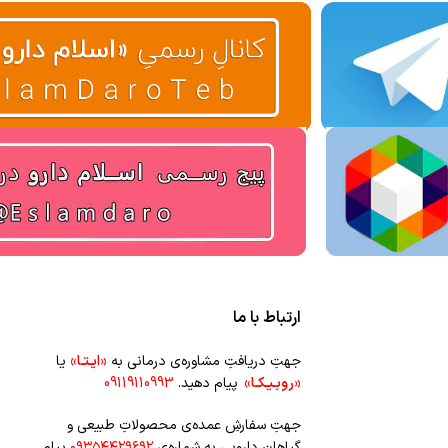
ارتباط با ما
جهتِ دریافتِ مشاوره‌ی درمانی به
«ایـتـا»
یا
«روبـیـکـا»
پیام دهید.
09119110993
جهتِ سفارشِ عمده‌‌ی محصولاتِ طبیعی و
گیاهانِ دارویی به شماره‌ی
۰۹۳۵۴۴۲۹۶۹۲
پیام