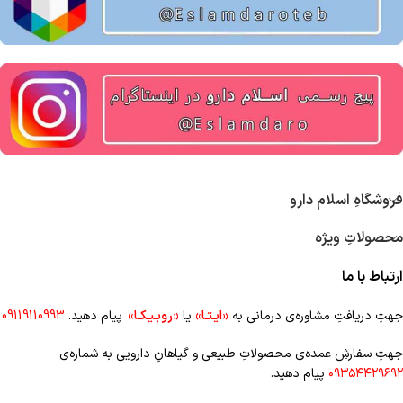
فروشگاهِ اسلام دارو
محصولاتِ ویژه
ارتباط با ما
جهتِ دریافتِ مشاوره‌ی درمانی به
«ایـتـا»
یا
«روبـیـکـا»
پیام دهید.
09119110993
جهتِ سفارشِ عمده‌‌ی محصولاتِ طبیعی و گیاهانِ دارویی به شماره‌ی
۰۹۳۵۴۴۲۹۶۹۲
پیام دهید.