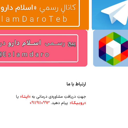
ارتباط با ما
جهتِ دریافتِ مشاوره‌ی درمانی به
«ایـتـا»
یا
«روبـیـکـا»
پیام دهید.
09119110993
جهتِ سفارشِ عمده‌‌ی محصولاتِ طبیعی و
گیاهانِ دارویی به شماره‌ی
۰۹۳۵۴۴۲۹۶۹۲
پیام
دهید.