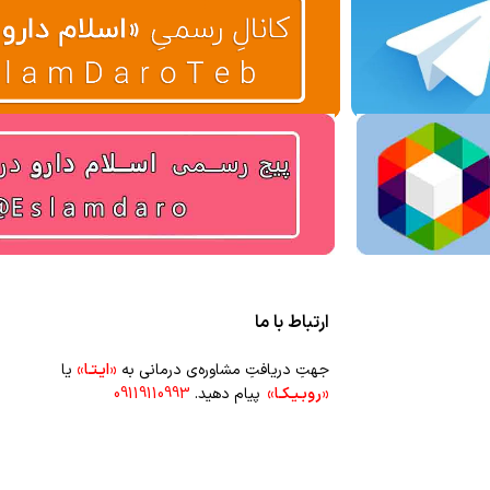
ارتباط با ما
جهتِ دریافتِ مشاوره‌ی درمانی به
«ایـتـا»
یا
«روبـیـکـا»
پیام دهید.
09119110993
جهتِ سفارشِ عمده‌‌ی محصولاتِ طبیعی و
گیاهانِ دارویی به شماره‌ی
۰۹۳۵۴۴۲۹۶۹۲
پیام
دهید.