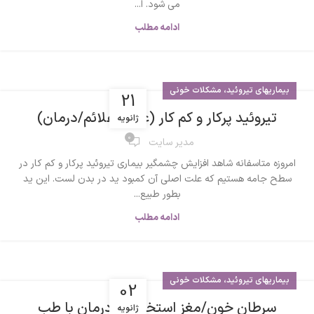
می شود. ا...
ادامه مطلب
بیماریهای تیروئید، مشکلات خونی
21
تیروئید پرکار و کم کار (علت/ علائم/درمان)
ژانویه
0
مدیر سایت
امروزه متاسفانه شاهد افزایش چشمگیر بیماری تیروئید پرکار و کم کار در
سطح جامه هستیم که علت اصلی آن کمبود ید در بدن لست. این ید
بطور طبیع...
ادامه مطلب
بیماریهای تیروئید، مشکلات خونی
02
سرطان خون/مغز استخوان و درمان با طب
ژانویه