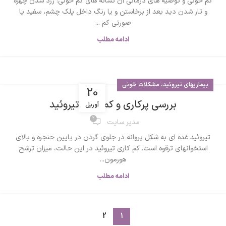
کم خونی و توصیه های درمانی آن نشانه های کم خونی: زرد شدن چهره
و تار شدن دید بعد از برخاستن و یا رنگ داخل پلک چشم، سفید یا
صورتی کم ...
ادامه مطلب
بیماریهای تیروئید، مشکلات خونی
20
بررسی پرکاری و کم کاری تیروئید
آوریل
2
مدیر سایت
تيروئید غده اي به شكل پروانه در جلوي گردن در پايين حنجره و بالاي
استخوانهای ترقوه است. کم کاری تیروئید در این حالت، میزان ترشح
هورمون...
ادامه مطلب
2
1