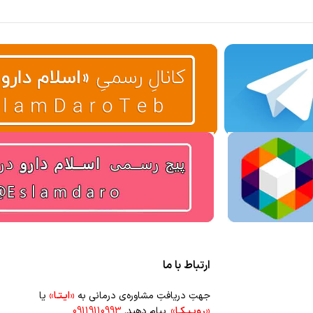
ارتباط با ما
جهتِ دریافتِ مشاوره‌ی درمانی به
«ایـتـا»
یا
«روبـیـکـا»
پیام دهید.
09119110993