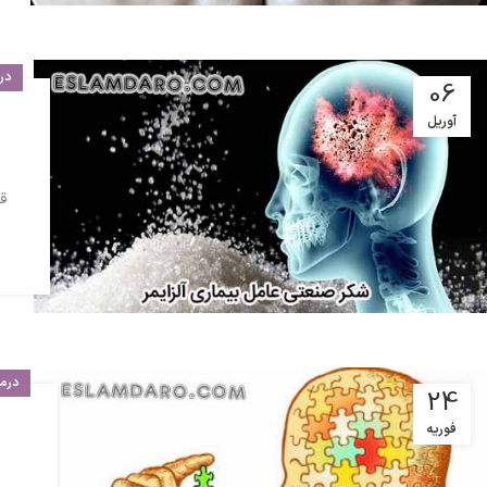
در
06
آوریل
ق
درم
24
فوریه