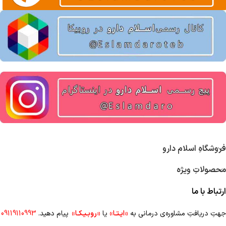
فروشگاهِ اسلام دارو
محصولاتِ ویژه
ارتباط با ما
جهتِ دریافتِ مشاوره‌ی درمانی به
«ایـتـا»
یا
«روبـیـکـا»
پیام دهید.
09119110993