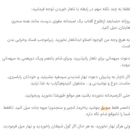
لطفا به چند نکته مهم در رابطه با ناهار خوردن توجه فرمایید:
روزانه حتمابعد ازطلوع آفتاب یک صبحانه مقوی, درست مانند همه سحری
هایتان, میل کنید.
به هیچ وجه من الوجوه اصلاو ابداناهار نخورید. زیراموجب فساد وخرابی بدن
است.
دعوت میهمانی برای ناهار رانپذیرید. وبرای شام یاعصر ویک دورهمی به میهمانی
بروید.
اگر ناچار به پذیرش دعوت نهار شدیدبر سرسفره بنشینید. و خودتان راباسبزی,
ماست, دوغ و نوشیدنی و… مشغول کنیدوهرگزلب به غذا نزنید.
حتی اگرصبحانه نخورده باشید هم موقع ظهرغذا نخورید وبخوابید.
تاعصر فقط
سویق
بنوشید یاخرما, انجیر و سنجدویا میوه جات میل کنید. تافقط
شما را تاموقع شام نگه دارد.
ولی هرگز نهار نخورید. به هر حال اگر گول شیطان راخوردید و نهار میل فرمودید.