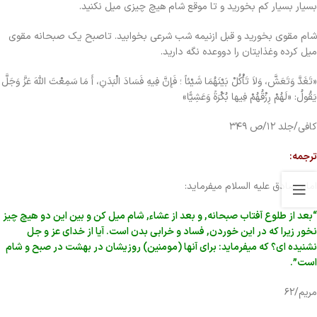
بسیار بسیار کم بخورید و تا موقع شام هیچ چیزی میل نکنید.
شام مقوی بخورید و قبل ازنیمه شب شرعی بخوابید. تاصبح یک صبحانه مقوی
میل کرده وغذایتان را دووعده نگه دارید.
«تَغَدَّ وَتَعَشَّ، وَلاَ تَأْکُلْ بَیْنَهُمَا شَیْئاً ؛ فَإِنَّ فِیهِ فَسَادَ الْبَدَنِ، أَ مَا سَمِعْتَ اللّهَ عَزَّ وَجَلَّ
یَقُولُ: «لَهُمْ رِزْقُهُمْ فِیها بُکْرَةً وَعَشِیًّا»
کافی/جلد ۱۲/ص ۳۴۹
ترجمه:
امام صادق علیه السلام میفرماید:
“بعد از طلوع آفتاب صبحانه, و بعد از عشاء, شام میل کن و بین این دو هیچ چیز
نخور زیرا که در این خوردن, فساد و خرابی بدن است.
آیا از خدای عز و جل
نشنیده ای؟ که میفرماید: برای آنها (مومنین) روزیشان در بهشت در صبح و شام
است”.
مریم/۶۲