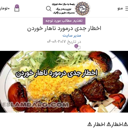
0
منو
0
تومان
,
تغذیه
مطالب مورد توجه
اخطار جدی درمورد ناهار خوردن
مدیر سایت
در تاریخ 2017-08-06
0
⚠️اخطار⚠️ اخطار ⚠️