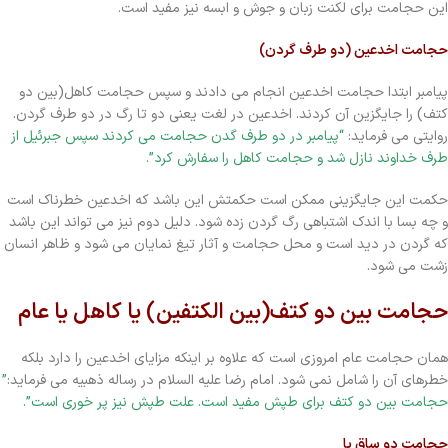
این حجامت برای لکنت زبان و جوش و ابسه نیز مفید است.
حجامت اخدعین (دو طرف گردن)
پیامبر ابتدا حجامت اخدعین انجام می دادند و سپس حجامت کاهل(بین دو
کتف) را جایگزین آن کردند. اخدعین در لغت یعنی دو تا رگ در دو طرف گردن.
روایتی می فرماید:
“پیامبر در دو طرف گدن حجامت می کردند سپس جبرئیل از
طرف خداوند نازل شد و حجامت کاهل را سفارش کرد”.
حکمت این جایگزینی ممکن است حکمتش این باشد که اخدعین خطرناک است
و چه بسا با اندک اشتباهی رگ گردن زده شود. دلیل دوم نیز می تواند این باشد
که گردن در دید است و محل حجامت و آثار تیغ نمایان می شود و ظاهر انسان
زشت می شود.
حجامت بین دو کتف(بین الکتفین) یا کاهل یا عام
همان حجامت عام امروزی است که علاوه بر اینکه مزایای اخدعین را دارد بلکه
خطرهای آن را شامل نمی شود. امام رضا علیه السلام در رساله ذهبیه می فرماید:
”
حجامت بین دو کتف برای طپش مفید است. علت طپش نیز پر خوری است”.
حجامت دو ساق پا