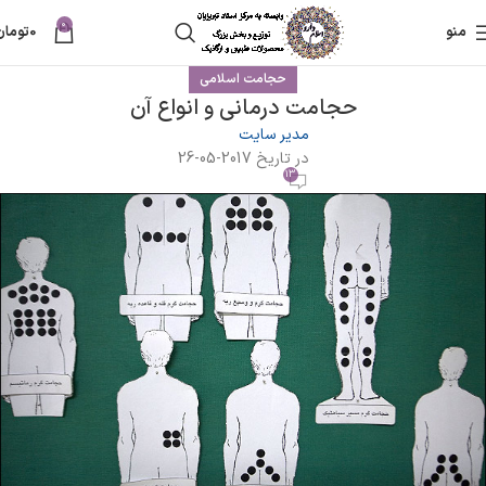
0
منو
0
تومان
حجامت اسلامی
حجامت درمانی و انواع آن
مدیر سایت
در تاریخ 2017-05-26
13