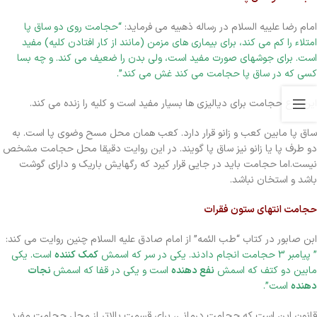
امام رضا علییه السلام در رساله ذهبیه می فرماید:
“حجامت روی دو ساق پا
امتلاء را کم می کند، برای بیماری های مزمن (مانند از کار افتادن کلیه) مفید
است. برای جوشهای صورت مفید است، ولی بدن را ضعیف می کند. و چه بسا
کسی که در ساق پا حجامت می کند غش می کند”.
این نوع حجامت برای دیالیزی ها بسیار مفید است و کلیه را زنده می کند.
ساق پا مابین کعب و زانو قرار دارد. کعب همان محل مسح وضوی پا است. به
دو طرف پا یا زانو نیز ساق پا گویند. در این روایت دقیقا محل حجامت مشخص
نیست.اما حجامت باید در جایی قرار کیرد که رگهایش باریک و دارای گوشت
باشد و استخان نباشد.
حجامت انتهای ستون فقرات
ابن صابور در کتاب “طب الئمه” از امام صادق علیه السلام چنین روایت می کند:
” پیامبر 3 حجامت انجام دادند. یکی در سر که اسمش
کمک کننده
است. یکی
مابین دو کتف که اسمش
نفع دهنده
است و یکی در قفا که اسمش
نجات
دهنده
است”.
قانون این است که حجامت درمانی، برای قسمت بالاتر از محل حجامت مفید