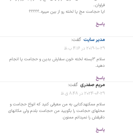
فراوان..
ایا حجامت مج پا لخته رو از بین میبره..؟؟؟؟؟
پاسخ
مدیر سایت
گفت:
2019-10-29 در 4:16 ب.ظ
سلام 3بسته لخته خون سفارش بدین و حجامت پا انجام
دهید.
پاسخ
مریم صفدری
گفت:
2024-06-29 در 8:48 ق.ظ
سلام ممکنهدکتابی به من معرفی کنید که انواع حجامت و
محلهای حجامت را بگویید من حجامت بلدم ولی مکانهای
دقیقش را نمیدانم ممنون
پاسخ