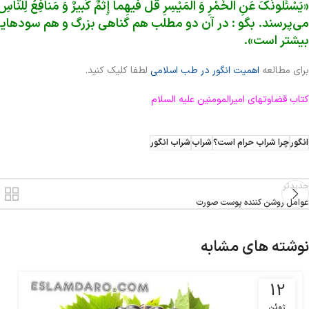
«یَسْئَلُونَکَ عَنِ الْخَمْرِ وَ الْمَیْسِرِ قُلْ فیهِما إِثْمٌ کَبیرٌ وَ مَنافِعُ لِل
می‌پرسند. بگو : در آن دو مطلب هم گناهى بزرگ و هم سودهایى
بیشتر است».
برای مطالعه
اهمیت انگور در طب اسلامی
لطفا کلیک کنید.
کتاب قضاوتهای امیرالمومنین علیه السلام
انگور
چرا شراب حرام است؟
شراب
شراب انگور
جدیدتر
عوامل روشن کننده پوست صورت
نوشته های مشابه
12
ژوئن