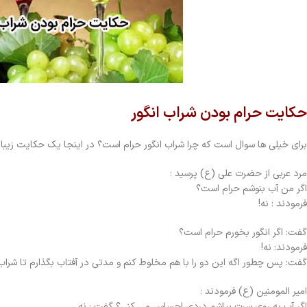
حکایت حرام بودن شراب انگور
برای خیلی ها سوال است که چرا شراب انگور حرام است؟ در اینجا یک حکایت زیبا ا
مرد عربی از حضرت علی (ع) پرسيد :
اگر من آب بنوشم حرام است؟
فرمودند : نه!
گفت: اگر انگور بخورم حرام است؟
فرمودند: نه!
گفت: پس چطور اگه اين دو را با هم مخلوط كنم و مدتي در آفتاب بگذارم تا شر
امير المومنين (ع) فرمودند :
اگر آب به روي سرت بپاشم دردي احساس مي كنی؟ گفت : نه