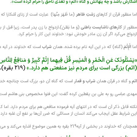
آشکارش باشد و چه پنهانش و گناه «اثم» و تعدى ناحق را حرام کرده است‏».
اما منظور قرآن از کارهاى
زشتِ ظاهر
(ما ظَهَرَ مِنْها) عبارت است از زناى آشکارا
منظور از
کارهاى ناشایست باطنى
(وَ ما بَطَنَ)،ازدواج با زن پدر است، زیرا قبل ا
ازدواج می‌کرد اگر آن زن مادر خودش نبود؛ خداوند این کار را حرام کرد.
اما
الْإِثْمَ
(گناه) که در این آیه نام برده شده، همان
شراب
است که خداوند در آیه دی
«یَسْئَلُونَکَ عَنِ الْخَمْرِ وَ الْمَیْسِرِ قُلْ فِیهِما إِثْمٌ کَبِیرٌ وَ مَنا
(اثم) بزرگى است براى مردم نیز منفعتى هم دارد.»
(219 بقره)‌.
اثم
و گناه در قرآن همان
شراب و قمار
است که گناه آن دو، بزرگ است چنانچه خدا
مهدى عباسی رو به على بن یقطین کرده گفت: این فتوا مخصوص بنى هاشم است
نکته قابل ذکر آن است که در انتهای آیه فرموده منافعی هم برای مردم دارد. اما کام
این شرایط عقل ایجاب می‌کند انسان از مسائلی که ضرر آن‌ها بر نفع آن غلبه دارد،‌ 
همچنان که خداوند در بخشی از آیه219 بقره به همین موضوع اشاره می‌کند و می‌فرماید: