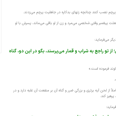
 که پرچم نصب کنند چنانچه زنهاى بدکاره در جاهلیت پرچم می‌زدند.
ز بعثت پیغمبر وقتى شخصى مى‏‌مرد و زن از او باقى می‌ماند، پسرش با او
گر می‌فرماید:
فِعُ لِلنَّاسِ‏؛ از تو راجع به شراب و قمار می‌پرسند، بگو در این دو، گناه
وند فرموده است.»
.
لاً از لحن آیه برتری و بزرگی ضرر و گناه آن بر منفعت آن غلبه دارد و در
پرهیز کند.