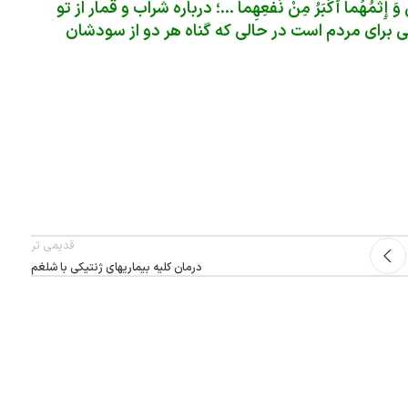
نَّاسِ وَ إِثْمُهُما أَکْبَرُ مِنْ نَفْعِهِما …؛ درباره شراب و قمار از تو
 براى مردم است در حالی که گناه هر دو از سودشان
قدیمی تر
درمان کلیه بیماریهای ژنتیکی با شلغم