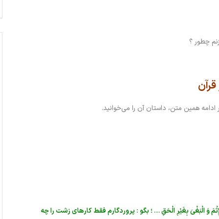
زنم چطور ؟
قرآن
دامه همین متن، داستان آن را می‌خوانید.
 وَ الْإِثْمَ وَ الْبَغْیَ بِغَیْرِ الْحَقِ … ‏؛ بگو : پروردگارم فقط کارهاى زشت را چه