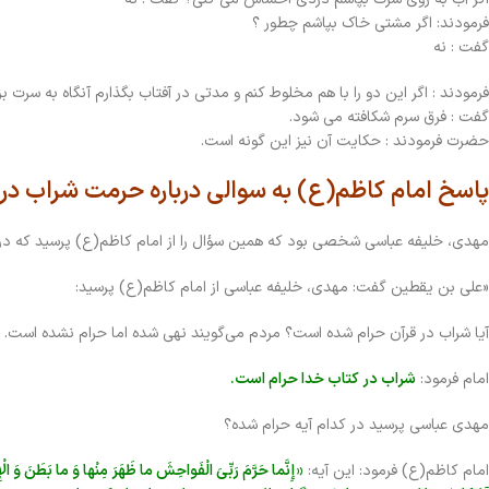
فرمودند: اگر مشتی خاك بپاشم چطور ؟
گفت : نه
فرمودند : اگر اين دو را با هم مخلوط كنم و مدتي در آفتاب بگذارم آنگاه به سرت ب
گفت : فرق سرم شكافته مي شود.
حضرت فرمودند : حكايت آن نيز اين گونه است.
پاسخ امام کاظم(ع) به سوالی درباره حرمت شراب در 
مهدی، خلیفه عباسی شخصی بود که همین سؤال را از امام کاظم(ع)‌ پرسید که در ا
«على بن یقطین گفت: مهدى، خلیفه عباسى از امام کاظم(ع) پرسید:
آیا شراب در قرآن حرام شده است؟ مردم می‌گویند نهى شده اما حرام نشده است.
امام فرمود:
شراب در کتاب خدا حرام است.
مهدى عباسی پرسید در کدام آیه حرام شده؟
امام کاظم(ع) فرمود: این آیه:
«إِنَّما حَرَّمَ رَبِّیَ الْفَواحِشَ ما ظَهَرَ مِنْها وَ ما بَطَنَ