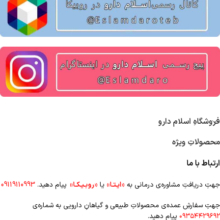
فروشگاهِ اسلام دارو
محصولاتِ ویژه
ارتباط با ما
جهتِ دریافتِ مشاوره‌ی درمانی به
«ایـتـا»
یا
«روبـیـکـا»
پیام دهید.
09119110993
جهتِ سفارشِ عمده‌‌ی محصولاتِ طبیعی و گیاهانِ دارویی به شماره‌ی
۰۹۳۵۴۴۲۹۶۹۲
پیام دهید.