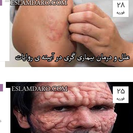
28
فوریه
ب
25
فوریه
د