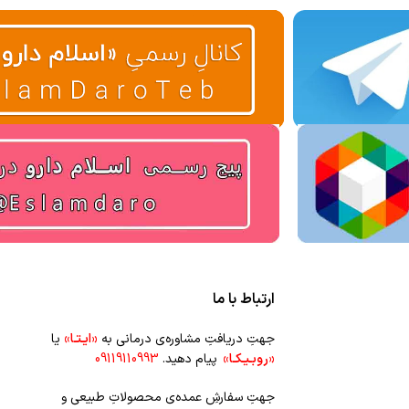
ارتباط با ما
جهتِ دریافتِ مشاوره‌ی درمانی به
«ایـتـا»
یا
«روبـیـکـا»
پیام دهید.
09119110993
جهتِ سفارشِ عمده‌‌ی محصولاتِ طبیعی و