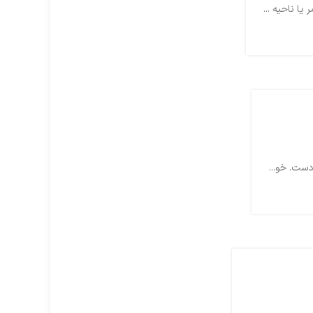
ا ناحیه ...
دست. خو...