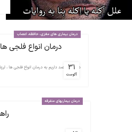
درمان بیماری های مغزی، حافظه، اعصاب
درمان انواع فلجی ه
31
در اینجا قصد داریم به درمان انواع فلجی ها ، لرزش
آگوست
درمان بیماریهای متفرقه
راه