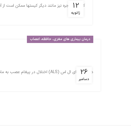
12
کیست حنجره نیز مانند دیگر کیستها ممکن است از آب
ژانویه
درمان بیماری های مغزی، حافظه، اعصاب
26
در بیماری ای ال اس (ALS) اختلال در پیغام عصب به ماهیچه ها و در تکلم به وجود می آید و همچنین باعث خوردگی عضلات و ماهیچه ها می شود. طب مد...
دسامبر