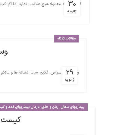
30
کیست کلیه معمولا هیچ علائمی ندارد اما اگر کیس
ژانویه
مقالات کوتاه
وسو
29
وسوسه و وسواس، فکری است. نشانه ها و علائم غل
ژانویه
,
بیماریهای دهان، زبان و حلق
درمان بیماریهای غدد و ک
کیست ح