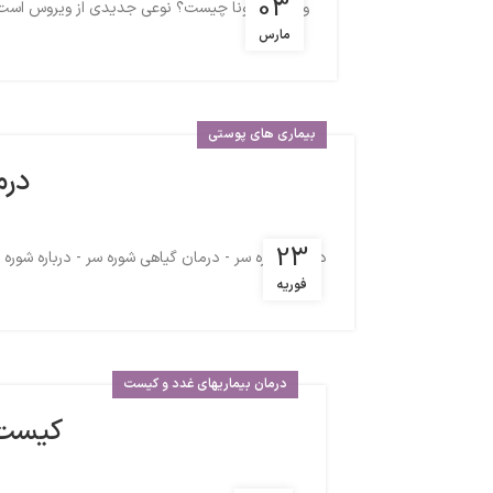
03
ویروس کرونا چیست؟ نوعی جدیدی از ویروس است. بیماری ایجاد شده ب
مارس
بیماری های پوستی
درم
23
درمان شوره سر - درمان گیاهی شوره سر - درباره شور
فوریه
درمان بیماریهای غدد و کیست
کیست 