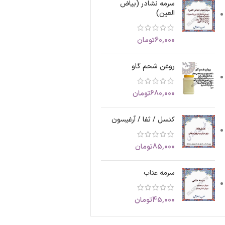
سرمه نشادر (بیاض
العین)
60,000
تومان
روغن شحم گاو
680,000
تومان
کنسل / ثفا / آرغیسون
85,000
تومان
سرمه عناب
45,000
تومان