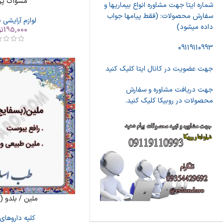
مسواک پر
شماره ایتا جهت مشاوره انواع بیماریها و
سفارش محصولات: (فقط پیامها جواب
لوازم آرایشی 
داده میشود)
195,000
ت
09119110993
جهت عضویت در کانال ایتا کلیک کنید
جهت دریافت مشاوره و سفارش
محصولات در روبیکا کلیک کنید.
ملین / بلدو (
کلیه داروهای