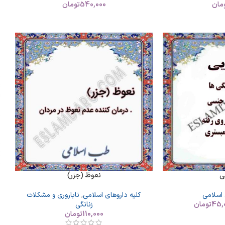
مان
540,000
تومان
ی
نعوظ (جزر)
 اسلامی
کلیه داروهای اسلامی
,
ناباروری و مشکلات
45,
تومان
زنانگی
110,000
تومان