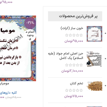
95,000
تو
پر فروش‌ترین محصولات
-31%
خون ساز (کراث)
اتمام م
وجود
ی
95,000
تومان
حرز اصلی امام جواد (علیه
السلام) پک کامل
2,100,000
تومان
مومیای
تخم کتان
کلیه داروهای
75,000
تومان
000
65,000
تومان