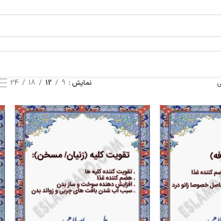
ی
نمایش
9
12
18
24