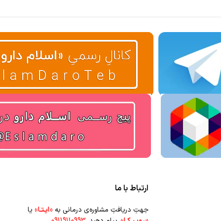
ارتباط با ما
جهتِ دریافتِ مشاوره‌ی درمانی به
«ایـتـا»
یا
«روبـیـکـا»
پیام دهید.
09119110993