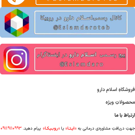
فروشگاهِ اسلام دارو
محصولاتِ ویژه
ارتباط با ما
جهتِ دریافتِ مشاوره‌ی درمانی به
«ایـتـا»
یا
«روبـیـکـا»
پیام دهید.
09119110993