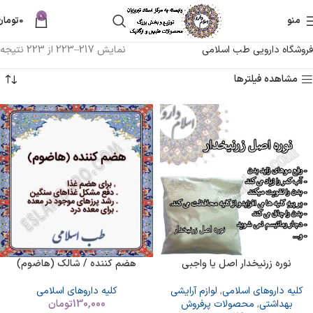
0
منو
0
تومان
فروشگاه دارویی طب اسلامی
نمایش 217–223 از 223 نتیجه
مشاهده فیلترها
نوره زرنیخدار اصل یا واجبی
هضم کننده / شالک (هاضوم)
کلیه داروهای اسلامی
,
لوازم آرایشی
کلیه داروهای اسلامی
بهداشتی
,
محصولات پرفروش
130,000
تومان