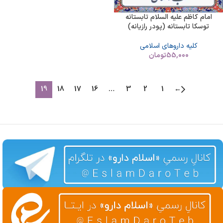
امام کاظم علیه السلام تابستانه
توسکا تابستانه (پودر رازیانه)
کلیه داروهای اسلامی
55,000
تومان
19
18
17
16
…
3
2
1
←