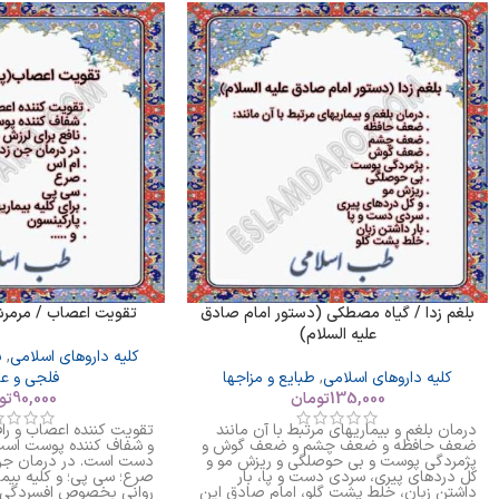
بلغم زدا / گیاه مصطکی (دستور امام صادق
تقویت اعصاب / مرمرش
علیه السلام)
کلیه داروهای اسلامی
,
ب
کلیه داروهای اسلامی
,
طبایع و مزاجها
فلجی و ع
135,000
تومان
90,000
تو
درمان بلغم و بیماریهای مرتبط با آن مانند
تقویت کننده اعصاب و ر
ضعف حافظه و ضعف چشم و ضعف گوش و
و شفاف کننده پوست است 
پژمردگی پوست و بی حوصلگی و ریزش مو و
دست است. در درمان جن 
کل دردهای پیری، سردی دست و پا، بار
صرع؛ سی پی؛ و کلیه بیم
داشتن زبان، خلط پشت گلو، امام صادق این
روانی بخصوص افسردگی،