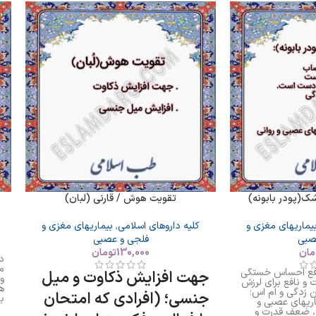
ک(پودر بابونه)
تقویت هوش / قارنی (لبان)
یماریهای مغزی و
کلیه داروهای اسلامی
,
بیماریهای مغزی و
صبی
فلجی و عصبی
مان
130,000
تومان
د
م
افع احساس خستگی
جهت افزایش ذکاوت و میل
و
و نافع برای لرزش
ه
زدگی و ام اس؛
جنسی؛ (افرادی که امتحان
ب
اریهای عصبی و
ر
 ضعف قدرت و