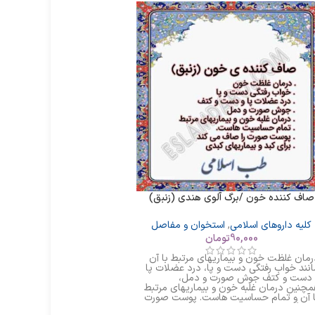
صاف کننده خون /برگ آلوی هندی (زنبق)
فشار خون بالا / ملتهی
کلیه داروهای اسلامی
,
استخوان و مفاصل
کلیه داروهای اسل
90,000
تومان
95,000
تومان
رمان غلظت خون و بیماریهای مرتبط با آن
درمان فشار خون ا
انند خواب رفتگی دست و پا، درد عضلات پا
 دست و کتف جوش صورت و دمل،
گاهی همراه با سرگی
مچنین درمان غلبه خون و بیماریهای مرتبط
ا آن و تمام حساسیت هاست. پوست صورت
پشت سر، سیاهی ر
ا صاف می کند و برای کبد و بیماریهای کبدی