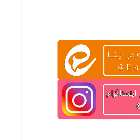
فید است.
چشم، خواص صاف ک
خون و رقیق کننده خ
هم دارد.