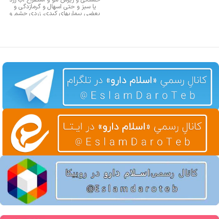
یا سبز و حتی اسهال و گرمازدگی و
بعضی بیماریهای کبدی، زردی چشم و
چهره