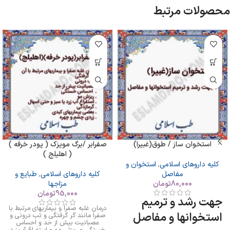
محصولات مرتبط
استخوان ساز / طوق(غبیرا)
صفرابر /برگ مویزک ( پودر خرفه )
( اهلیلج )
کلیه داروهای اسلامی
,
استخوان و
مفاصل
کلیه داروهای اسلامی
,
طبایع و
80,000
تومان
مزاجها
95,000
تومان
جهت رشد و ترمیم
درمان غلبه صفرا و بیماریهای مرتبط با
استخوانها و مفاصل
صفرا مانند گر گرفتگی و تب درونی و
عصبانیت بیش از حد و احساس
خستگی و ریزش مو و استفراغ آب زرد