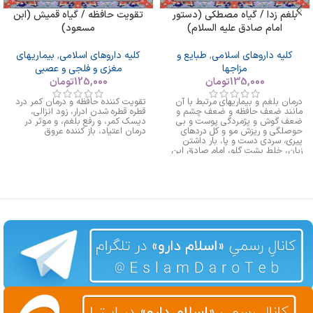
بلغم زدا / گیاه مصطکی (دستور
تقویت حافظه / گیاه قمیش (ابن
امام صادق علیه السلام)
مسعود)
کلیه داروهای اسلامی
,
طبایع و
کلیه داروهای اسلامی
,
بیماریهای
مزاجها
مغزی و فلجی و عصبی
135,000
تومان
125,000
تومان
درمان بلغم و بیماریهای مرتبط با آن
تقویت کننده حافظه و درمان کمر درد
مانند ضعف حافظه و ضعف چشم و
قطره قطره شدن ادرار، زود انزالی،
ضعف گوش و پژمردگی پوست و بی
دیسک کمر، و رفع بلغم، و موثر در
حوصلگی و ریزش مو و کل دردهای
درمان اعتیاد، باز کننده عروق
پیری، سردی دست و پا، بار داشتن
زبان، خلط پشت گلو، امام صادق این
را بعنوان داروی بلغم معرفی کرده اند.