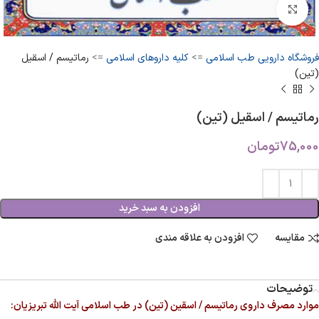
بزرگنمایی تصویر
فروشگاه دارویی طب اسلامی
=>
کلیه داروهای اسلامی
=>
رماتیسم / اسقیل
(تین)
رماتیسم / اسقیل (تین)
75,000
تومان
افزودن به سبد خرید
مقایسه
افزودن به علاقه مندی
توضیحات
موارد مصرف داروی رماتیسم / اسقین (تین) در طب اسلامی آیت الله تبریزیان: