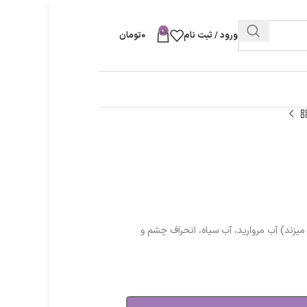
0
ورود / ثبت نام
0
تومان
یزند) آب مروارید، آب سیاه، انحراف چشم و