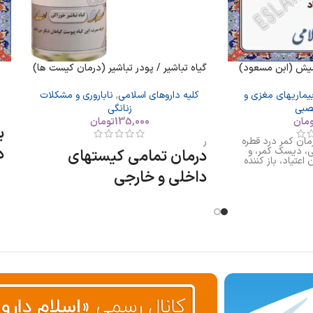
میش (ابن مسعود)
گیاه تباشیر / پودر تباشیر (درمان کیست ها)
یماریهای مغزی و
کلیه داروهای اسلامی
,
ناباروری و مشکلات
صبی
زنانگی
ومان
135,000
تومان
ب
مان کمر درد قطره
ر
د
لی، دیسک کمر، و
درمان تمامی کیستهای
اعتیاد، باز کننده
م
داخلی و خارجی
ت
ب
ش
ض