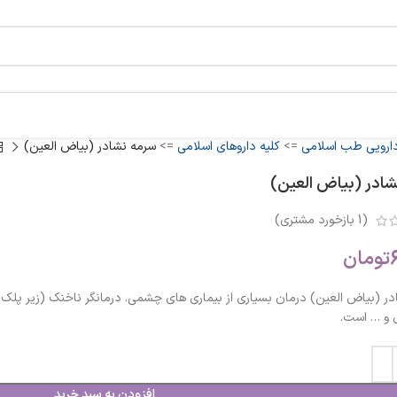
دارویی طب اسلامی
=>
کلیه داروهای اسلامی
=>
سرمه نشادر (بیاض العین)
ادر (بیاض العین)
(
1
بازخورد مشتری)
تومان
ر (بیاض العین) درمان بسیاری از بیماری های چشمی. درمانگر ناخنک (زیر پلک م
و … است.
افزودن به سبد خرید