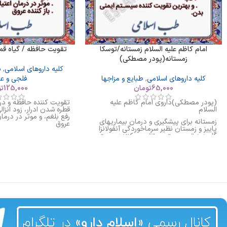
امام کاظم علیه السلام زمستانه/توسکا
تقویت حافظه / گیاه ق
زمستانه(پودر مصطکی)
کلیه داروهای اسلامی
,
ب
کلیه داروهای اسلامی
,
طبایع و مزاجها
فلجی و ع
65,000
تومان
125,000
ت
(پودر مصطکی)داروی امام کاظم علیه
تقویت کننده حافظه و در
السلام
قطره شدن ادرار، زود انزا
رفع بلغم، و موثر در درمان 
زمستانه برای پیشگیری و درمان بیماریهای
عروق
پاییز و زمستان نظیر سرماخوردگی آنفولانزا
گلو درد تب و بهترین تقویت کننده سیستم
ایمنی بدن