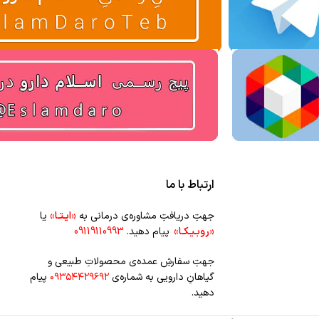
ارتباط با ما
جهتِ دریافتِ مشاوره‌ی درمانی به
«ایـتـا»
یا
«روبـیـکـا»
پیام دهید.
09119110993
جهتِ سفارشِ عمده‌‌ی محصولاتِ طبیعی و
گیاهانِ دارویی به شماره‌ی
۰۹۳۵۴۴۲۹۶۹۲
پیام
دهید.