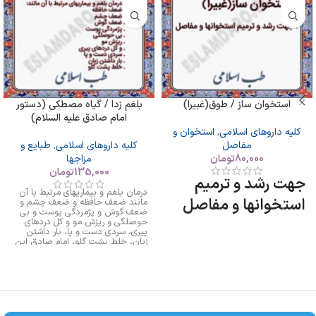
استخوان ساز / طوق(غبیرا)
بلغم زدا / گیاه مصطکی (دستور
امام صادق علیه السلام)
کلیه داروهای اسلامی
,
استخوان و
مفاصل
کلیه داروهای اسلامی
,
طبایع و
80,000
تومان
مزاجها
135,000
تومان
جهت رشد و ترمیم
درمان بلغم و بیماریهای مرتبط با آن
استخوانها و مفاصل
مانند ضعف حافظه و ضعف چشم و
ضعف گوش و پژمردگی پوست و بی
حوصلگی و ریزش مو و کل دردهای
پیری، سردی دست و پا، بار داشتن
زبان، خلط پشت گلو، امام صادق این
را بعنوان داروی بلغم معرفی کرده اند.