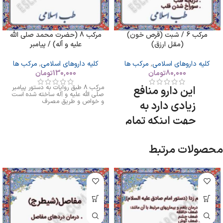
مرکب 6 / شبت (قرص خون)
مرکب 8 (حضرت محمد صلی الله
(مقل ارزق)
علیه و آله) / پیامبر
کلیه داروهای اسلامی
,
مرکب ها
کلیه داروهای اسلامی
,
مرکب ها
80,000
تومان
130,000
تومان
مرکب 8 طبق روایات به دستور پیامبر
این دارو منافع
صلّى اللّه عليه و آله ساخته شده است
و خواص و طریق مصرف
زیادی دارد به
جهت اینکه تمام
بیماریهای خونی و
محصولات مرتبط
قلبی عروقی را
درمان کند اعم از
کم خونی و
خونریزی و
سرطان خون و