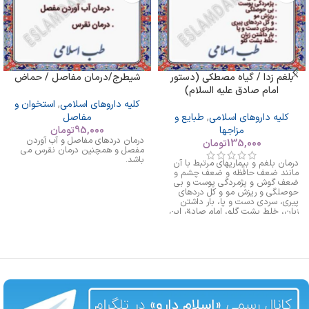
تالاسمی و
هموفیلی و
بواسیر و دریچه
قلب و سوراخ
بلغم زدا / گیاه مصطکی (دستور
شیطرج/درمان مفاصل / حماض
شدن قلب
امام صادق علیه السلام)
کلیه داروهای اسلامی
,
استخوان و
کلیه داروهای اسلامی
,
طبایع و
مفاصل
مزاجها
95,000
تومان
درمان دردهای مفاصل و آب آوردن
135,000
تومان
مفصل و همچنین درمان نقرس می
باشد.
درمان بلغم و بیماریهای مرتبط با آن
مانند ضعف حافظه و ضعف چشم و
ضعف گوش و پژمردگی پوست و بی
حوصلگی و ریزش مو و کل دردهای
پیری، سردی دست و پا، بار داشتن
زبان، خلط پشت گلو، امام صادق این
را بعنوان داروی بلغم معرفی کرده اند.