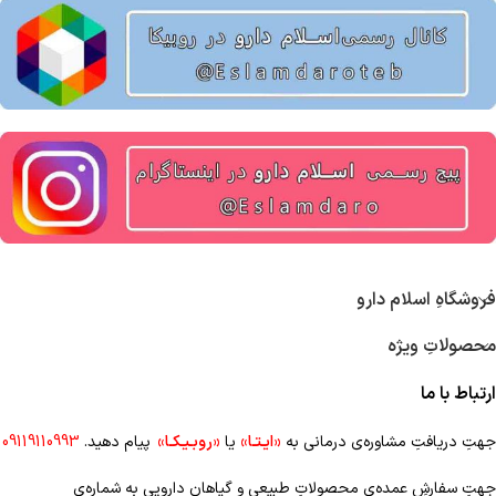
فروشگاهِ اسلام دارو
محصولاتِ ویژه
ارتباط با ما
جهتِ دریافتِ مشاوره‌ی درمانی به
«ایـتـا»
یا
«روبـیـکـا»
پیام دهید.
09119110993
جهتِ سفارشِ عمده‌‌ی محصولاتِ طبیعی و گیاهانِ دارویی به شماره‌ی