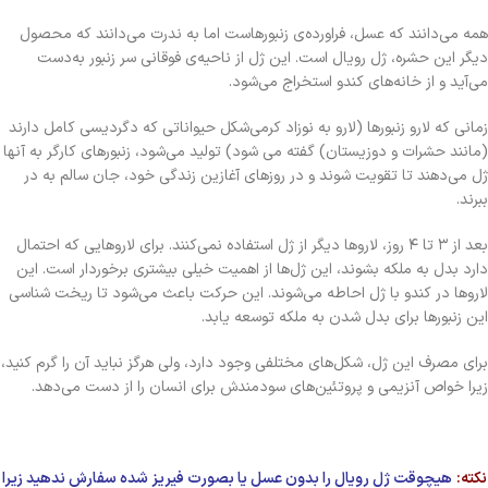
همه می‌دانند که عسل، فراورده‌ی زنبورهاست اما به‌ ندرت می‌دانند که محصول
دیگر این حشره، ژل رویال است. این ژل از ناحیه‌ی فوقانی سر زنبور به‌دست
می‌آید و از خانه‌های کندو استخراج می‌شود.
زمانی که لارو زنبورها (لارو به نوزاد کرمی‌شکل حیواناتی که دگردیسی کامل دارند
(مانند حشرات و دوزیستان) گفته می شود) تولید می‌شود، زنبورهای کارگر به آنها
ژل می‌دهند تا تقویت شوند و در روزهای آغازین زندگی خود، جان سالم به‌ در
ببرند.
بعد از ۳ تا ۴ روز، لاروها دیگر از ژل استفاده نمی‌کنند. برای لاروهایی که احتمال
دارد بدل به ملکه بشوند، این ژل‌ها از اهمیت خیلی بیشتری برخوردار است. این
لاروها در کندو با ژل احاطه می‌شوند. این حرکت باعث می‌شود تا ریخت‌ شناسی
این زنبورها برای بدل شدن به ملکه توسعه یابد.
برای مصرف این ژل، شکل‌های مختلفی وجود دارد، ولی هرگز نباید آن را گرم کنید،
زیرا خواص آنزیمی و پروتئین‌های سودمندش برای انسان را از دست می‌دهد.
نکته:
هیچوقت ژل رویال را بدون عسل یا بصورت فیریز شده سفارش ندهید زیرا