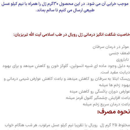
موجب خرابی آن می شود. در این محصول 30گرم ژل را همراه با نیم کیلو عسل
طبیعی ارسال می کنیم تا سالم بماند.
خاصیت شگفت انگیز درمانی ژل رویال در طب اسلامی آیت الله تبریزیان:
موثر در درمان سرطان
ضعف جنسی
ناباروری
به دلیل وجود ماده ای شبیه انسولین، گلوکز خون رو کاهش میدهد و برای بهبود
دیابت مفید است.
ریسک ابتلا به سرطان رو کاهش میدهد و باعث کاهش عوارض شیمی درمانی و
بهبود زخم ها میشه
عوارض دوران یائسگی رو کاهش میده
باعث افزایش چشمگیر گلبول قرمز میشه
باعث درمان سریع زخم میشه
نحوه مصرف:
مخلوط 25 گرم ژل رویال با تقریبا نیم کیلو عسل مرغوب، هر شب هنگام خواب