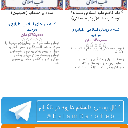
امام کاظم علیه السلام زمستانه/
سودابر /منداب (افتیمون)
توسکا زمستانه(پودر مصطکی)
کلیه داروهای اسلامی
,
طبایع و
کلیه داروهای اسلامی
,
طبایع و
مزاجها
مزاجها
95,000
تومان
65,000
تومان
درمان غلبه سودا و بیماریهای مرتبط با
سودا مانند: افسردگی و ترس فکر و
(پودر مصطکی)داروی امام کاظم علیه
خیال و بیماریهای روانی و همچنین
السلام
درمان یبوست مزاج تیرگی رنگ و
تیرگی ادرار و کک و مک، پر مویی
زمستانه برای پیشگیری و درمان
بدن.
بیماریهای پاییز و زمستان نظیر
سرماخوردگی آنفولانزا گلو درد تب و
بهترین تقویت کننده سیستم ایمنی
بدن