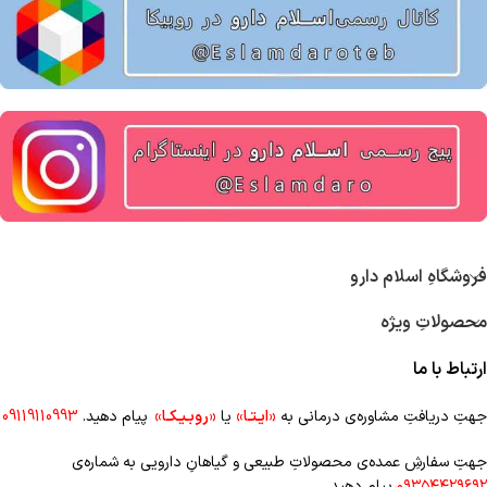
فروشگاهِ اسلام دارو
محصولاتِ ویژه
ارتباط با ما
جهتِ دریافتِ مشاوره‌ی درمانی به
«ایـتـا»
یا
«روبـیـکـا»
پیام دهید.
09119110993
جهتِ سفارشِ عمده‌‌ی محصولاتِ طبیعی و گیاهانِ دارویی به شماره‌ی
۰۹۳۵۴۴۲۹۶۹۲
پیام دهید.