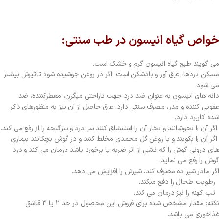
خواص گیاه انیسون در طب سنتي:
مي گويند طبع گیاه انيسون گرم و خشک است.
مسکن دردها، عرق آور و بادشکن است. اگر در روغن جوشیده شود تاثيرش بيشتر
می شود.
دانه‌ هاي انيسون به عنوان ضد درد جهت ناراحتي ميگرن، معطرکننده، ضد
عفوني کننده و مدر، مصرف سنتي دارد. عرق حاصل از آن نيز به منظورهاي ذکر
شده کاربرد دارد.
اگر آن را بجوشانند و بخار آن را استنشاق کنند سر درد و سرگيجه را از رفع می کند.
اگر آن را بکوبند و با روغن گل محمدي مخلط کنند و در گوش بچکانند بيماري
هاي دروني گوش را که ناشي از اثر ضربه يا برخورد باشد درمان می کند و درد
گوش را رفع مي نمايد.
اگر مادر شیر ده مصرف کند، شيرش را افزايش مي دهد.
رطوبت طحال را دفع میکند.
تب کهنه را نیز درمان مي کند.
نکته: مقدار مشخص شده برای فروش این محصول در حد 2 یا 3 قاشق
غذاخوری می باشد.