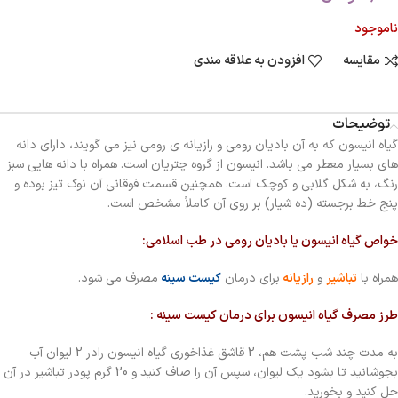
ناموجود
مقایسه
افزودن به علاقه مندی
توضیحات
گیاه انیسون که به آن باديان رومي و رازيانه ي رومي نيز مي‌ گویند، دارای دانه‌
هاي بسيار معطر می باشد. انيسون از گروه چتريان است. همراه با دانه‌ هايي سبز
رنگ، به شکل گلابی و کوچک است. همچنین قسمت فوقاني آن نوک تيز بوده و
پنج خط برجسته (ده شيار) بر روي آن کاملاً مشخص است.
خواص گیاه انیسون یا بادیان رومی در طب اسلامی:
همراه با
تباشیر
و
رازیانه
برای درمان
کیست سینه
مصرف می شود.
طرز مصرف گیاه انیسون برای درمان کیست سینه :
به مدت چند شب پشت هم، 2 قاشق غذاخوری گیاه انیسون رادر 2 لیوان آب
بجوشانید تا بشود یک لیوان، سپس آن را صاف کنید و 20 گرم پودر تباشیر در آن
حل کنید و بخورید.