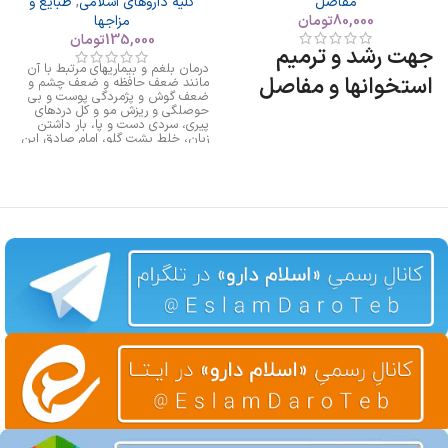
مفاصل
کلیه داروهای اسلامی
,
طبایع و
80,000
تومان
مزاجها
135,000
تومان
جهت رشد و ترمیم
درمان بلغم و بیماریهای مرتبط با آن
استخوانها و مفاصل
مانند ضعف حافظه و ضعف چشم و
ضعف گوش و پژمردگی پوست و بی
حوصلگی و ریزش مو و کل دردهای
پیری، سردی دست و پا، بار داشتن
زبان، خلط پشت گلو، امام صادق این
را بعنوان داروی بلغم معرفی کرده اند.